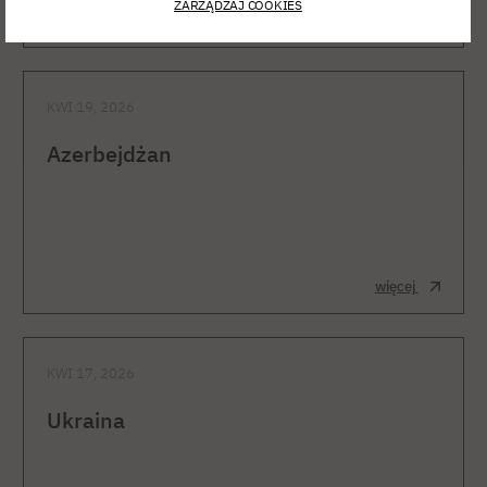
ZARZĄDZAJ COOKIES
więcej
KWI 19, 2026
Azerbejdżan
więcej
KWI 17, 2026
Ukraina