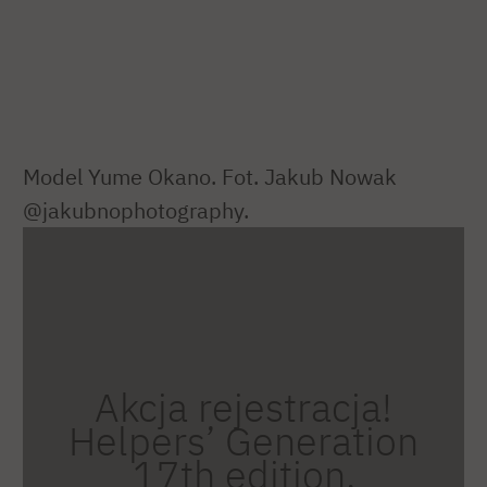
Model Yume Okano. Fot. Jakub Nowak
@jakubnophotography.
Akcja rejestracja!
Helpers’ Generation
17th edition.