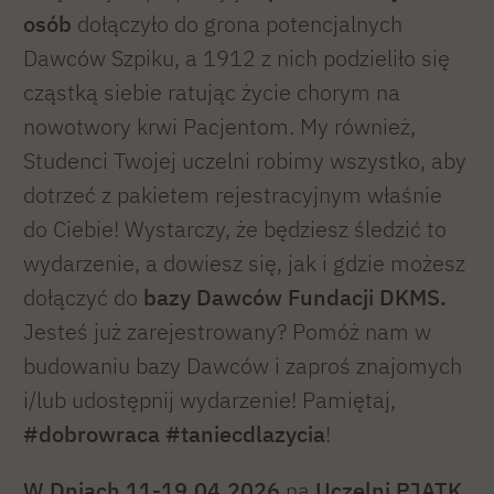
osób
dołączyło do grona potencjalnych
Dawców Szpiku, a 1912 z nich podzieliło się
cząstką siebie ratując życie chorym na
nowotwory krwi Pacjentom. My również,
Studenci Twojej uczelni robimy wszystko, aby
dotrzeć z pakietem rejestracyjnym właśnie
do Ciebie! Wystarczy, że będziesz śledzić to
wydarzenie, a dowiesz się, jak i gdzie możesz
dołączyć do
bazy Dawców Fundacji DKMS.
Jesteś już zarejestrowany? Pomóż nam w
budowaniu bazy Dawców i zaproś znajomych
i/lub udostępnij wydarzenie! Pamiętaj,
#dobrowraca
#taniecdlazycia
!
W Dniach 11-19.04.2026
na
Uczelni PJATK