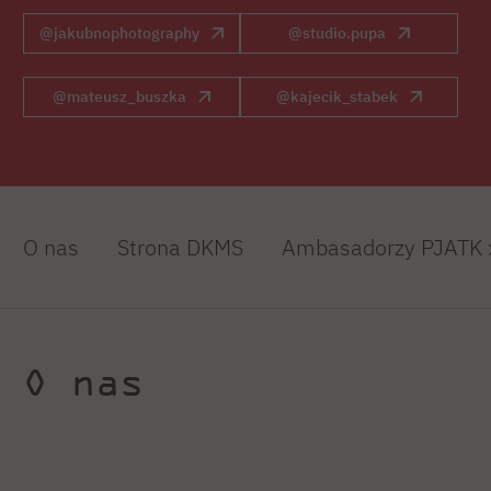
@jakubnophotography
@studio.pupa
@mateusz_buszka
@kajecik_stabek
O nas
Strona DKMS
Ambasadorzy PJATK
O nas