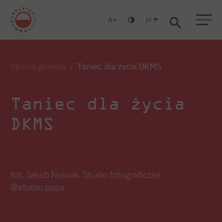
pl
A
Warszawa
Gdańsk
Liceum
Studia podyplomowe
Studia MBA
Zaloguj się
Strona główna
Taniec dla życia DKMS
Taniec dla życia
DKMS
fot. Jakub Nowak. Studio fotograficzne
@studio.pupa