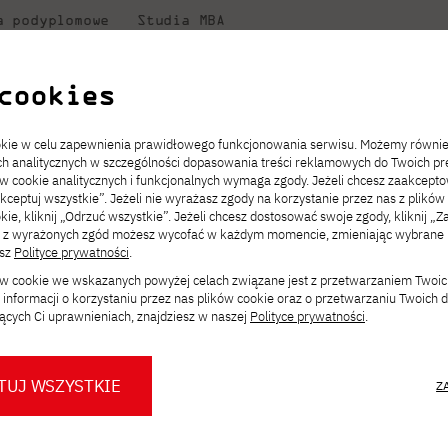
a podyplomowe
Studia MBA
w
Badania
Dla
Dl
ni
PJATK
naukowe
studenta
pr
cookies
ookie w celu zapewnienia prawidłowego funkcjonowania serwisu. Możemy równi
ach analitycznych w szczególności dopasowania treści reklamowych do Twoich pre
ie
ch
ickiego
Transfer z innej uczelni
Studia stacjonarne I st. PL
Wymiana z Japonią
JICA
Opłaty za studia
Studia stacjonarne I st. EN
Erasmus+
Wirtualna Polska
ów cookie analitycznych i funkcjonalnych wymaga zgody. Jeżeli chcesz zaakcepto
ia.
rz
,
Redukcja czesnego
Studia stacjonarne II st. PL
Uczelnie partnerskie
Orange Polska
Stypendia
Studia stacjonarne II st. EN
Dla studentów
akceptuj wszystkie”. Jeżeli nie wyrażasz zgody na korzystanie przez nas z plików
a
ektach,
ałaniami
kie, kliknij „Odrzuć wszystkie”. Jeżeli chcesz dostosować swoje zgody, kliknij „Z
Dni otwarte PJATK
Studia niestacjonarne I st. PL
Mobilność kadry
Wirtualny spacer po uczelni
Studia niestacjonarne II st. PL
Staże w Japonii
ą z wyrażonych zgód możesz wycofać w każdym momencie, zmieniając wybrane u
Kalendarium wydarzeń
Studia niestacjonarne blended
Kontakt
Rozkład roku akademickiego
Studia niestacjonarne blended
esz
Polityce prywatności
.
rekrutacyjnych
learning * I st. PL
learning * I st. EN
ków cookie we wskazanych powyżej celach związane jest z przetwarzaniem Twoi
Konsultacje teczek SNM
Studia niestacjonarne blended
Kontakt
informacji o korzystaniu przez nas plików cookie oraz o przetwarzaniu Twoich
* Z wykorzystaniem metod i technik
learning * II st. PL
ących Ci uprawnieniach, znajdziesz w naszej
Polityce prywatności
.
kształcenia na odległość
TUJ WSZYSTKIE
Z
O nas
O Biurze Prasowym
Organy
Press pack
Dla nowych studentów
Spotkania tematyczne z PJATK
Komisje
Aktualności i komunikaty
Delegaci
Baza ekspertów PJATK