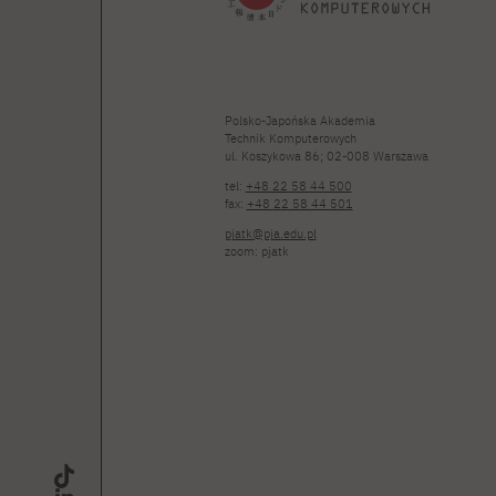
Polsko-Japońska Akademia
Technik Komputerowych
ul. Koszykowa 86; 02-008 Warszawa
tel:
+48 22 58 44 500
fax:
+48 22 58 44 501
pjatk@pja.edu.pl
zoom: pjatk