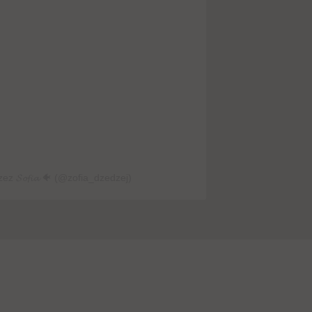
z 𝓢𝓸𝓯𝓲𝓪 🐠 (@zofia_dzedzej)