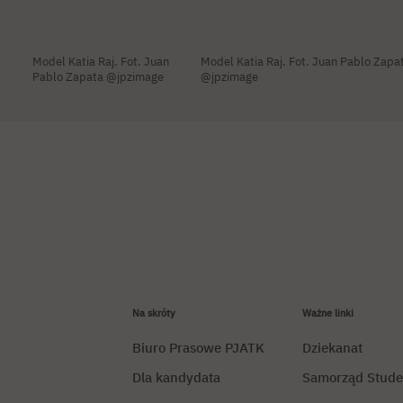
Model Katia Raj. Fot. Juan
Model Katia Raj. Fot. Juan Pablo Zapa
Pablo Zapata @jpzimage
@jpzimage
Na skróty
Ważne linki
Biuro Prasowe PJATK
Dziekanat
Dla kandydata
Samorząd Stude