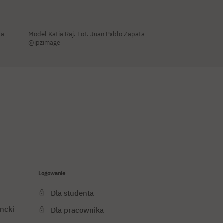
ta
Model Katia Raj. Fot. Juan Pablo Zapata
@jpzimage
Logowanie
Dla studenta
ncki
Dla pracownika