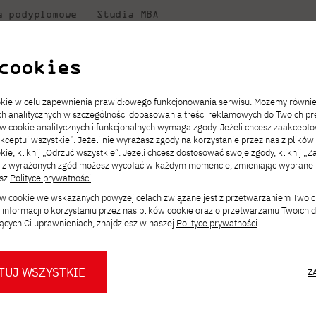
a podyplomowe
Studia MBA
w
Badania
Dla
Dl
ni
PJATK
naukowe
studenta
pr
cookies
ookie w celu zapewnienia prawidłowego funkcjonowania serwisu. Możemy równi
ach analitycznych w szczególności dopasowania treści reklamowych do Twoich pre
ie
ch
ickiego
Transfer z innej uczelni
Studia stacjonarne I st. PL
Wymiana z Japonią
JICA
Opłaty za studia
Studia stacjonarne I st. EN
Erasmus+
Wirtualna Polska
ów cookie analitycznych i funkcjonalnych wymaga zgody. Jeżeli chcesz zaakcepto
ia.
rz
,
Redukcja czesnego
Studia stacjonarne II st. PL
Uczelnie partnerskie
Orange Polska
Stypendia
Studia stacjonarne II st. EN
Dla studentów
akceptuj wszystkie”. Jeżeli nie wyrażasz zgody na korzystanie przez nas z plików
a
ektach,
ałaniami
kie, kliknij „Odrzuć wszystkie”. Jeżeli chcesz dostosować swoje zgody, kliknij „Z
Dni otwarte PJATK
Studia niestacjonarne I st. PL
Mobilność kadry
Wirtualny spacer po uczelni
Studia niestacjonarne II st. PL
Staże w Japonii
ą z wyrażonych zgód możesz wycofać w każdym momencie, zmieniając wybrane u
Kalendarium wydarzeń
Studia niestacjonarne blended
Kontakt
Rozkład roku akademickiego
Studia niestacjonarne blended
esz
Polityce prywatności
.
rekrutacyjnych
learning * I st. PL
learning * I st. EN
ków cookie we wskazanych powyżej celach związane jest z przetwarzaniem Twoi
Konsultacje teczek SNM
Studia niestacjonarne blended
Kontakt
informacji o korzystaniu przez nas plików cookie oraz o przetwarzaniu Twoich
* Z wykorzystaniem metod i technik
learning * II st. PL
ących Ci uprawnieniach, znajdziesz w naszej
Polityce prywatności
.
kształcenia na odległość
TUJ WSZYSTKIE
Z
O nas
O Biurze Prasowym
Organy
Press pack
Dla nowych studentów
Spotkania tematyczne z PJATK
Komisje
Aktualności i komunikaty
Delegaci
Baza ekspertów PJATK