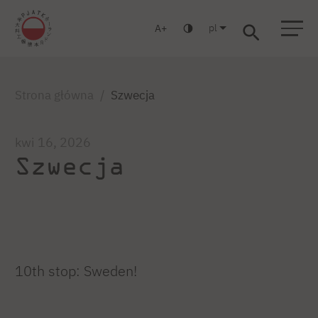
pl
A
Warszawa
Gdańsk
Liceum
Studia podyplomowe
Studia MBA
Zaloguj się
Strona główna
Szwecja
kwi 16, 2026
Szwecja
10th stop: Sweden!