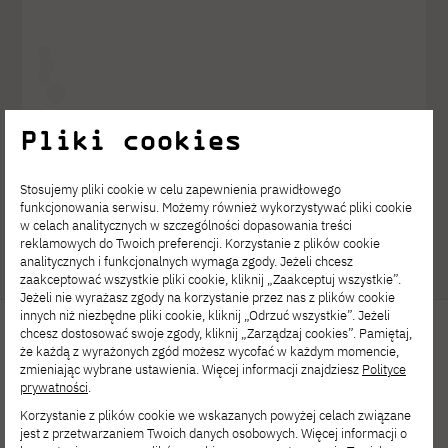
Pliki cookies
Stosujemy pliki cookie w celu zapewnienia prawidłowego
funkcjonowania serwisu. Możemy również wykorzystywać pliki cookie
Post udostępniony przez 𝓢𝓸𝓯𝓲𝓪 🐠 (@zofia_dzedzej)
w celach analitycznych w szczególności dopasowania treści
reklamowych do Twoich preferencji. Korzystanie z plików cookie
analitycznych i funkcjonalnych wymaga zgody. Jeżeli chcesz
zaakceptować wszystkie pliki cookie, kliknij „Zaakceptuj wszystkie”.
Jeżeli nie wyrażasz zgody na korzystanie przez nas z plików cookie
innych niż niezbędne pliki cookie, kliknij „Odrzuć wszystkie”. Jeżeli
chcesz dostosować swoje zgody, kliknij „Zarządzaj cookies”. Pamiętaj,
że każdą z wyrażonych zgód możesz wycofać w każdym momencie,
zmieniając wybrane ustawienia. Więcej informacji znajdziesz
Polityce
prywatności
.
Korzystanie z plików cookie we wskazanych powyżej celach związane
jest z przetwarzaniem Twoich danych osobowych. Więcej informacji o