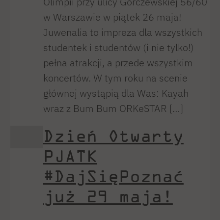
Olimpii przy ulicy Górczewskiej 56/60
w Warszawie w piątek 26 maja!
Juwenalia to impreza dla wszystkich
studentek i studentów (i nie tylko!)
pełna atrakcji, a przede wszystkim
koncertów. W tym roku na scenie
głównej wystąpią dla Was: Kayah
wraz z Bum Bum ORKeSTAR […]
Dzień Otwarty
PJATK
#DajSięPoznać
już 29 maja!