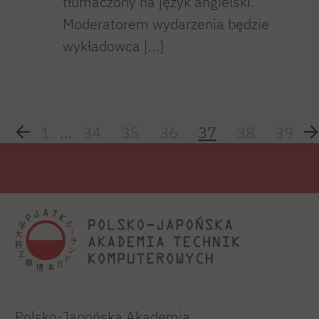
tłumaczony na język angielski.
Moderatorem wydarzenia będzie
wykładowca […]
1
...
34
35
36
37
38
39
Polsko-Japońska Akademia