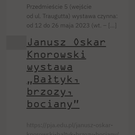
Przedmieście 5 (wejście
od ul. Traugutta) wystawa czynna:
od 12 do 26 maja 2023 (wt. – […]
Janusz Oskar
Knorowski
wystawa
„Bałtyk,
brzozy,
bociany”
https://pja.edu.pl/janusz-oskar-
knorowski-baltyk-brzozy-bociany/