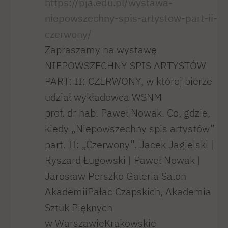
https://pja.edu.pl/wystawa-
niepowszechny-spis-artystow-part-ii-
czerwony/
Zapraszamy na wystawę
NIEPOWSZECHNY SPIS ARTYSTÓW
PART: II: CZERWONY, w której bierze
udział wykładowca WSNM
prof. dr hab. Paweł Nowak. Co, gdzie,
kiedy „Niepowszechny spis artystów”
part. II: „Czerwony”. Jacek Jagielski |
Ryszard Ługowski | Paweł Nowak |
Jarosław Perszko Galeria Salon
AkademiiPałac Czapskich, Akademia
Sztuk Pięknych
w WarszawieKrakowskie