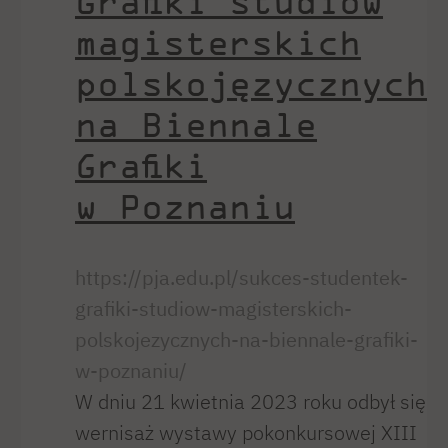
Grafiki studiów
magisterskich
polskojęzycznych
na Biennale
Grafiki
w Poznaniu
https://pja.edu.pl/sukces-studentek-
grafiki-studiow-magisterskich-
polskojezycznych-na-biennale-grafiki-
w-poznaniu/
W dniu 21 kwietnia 2023 roku odbył się
wernisaż wystawy pokonkursowej XIII