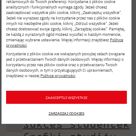
reklamowych do Twoich preferencji. Korzystanie z plików cookie
Asher wygłosiła otwarty wykład,
analitycznych i funkcjonalnych wymaga zgody. Jeżeli chcesz
a także przeprowadziła warsztaty
zaakceptować wszystkie pliki cookie, kliknij „Zaakceptuj wszystkie”.
Jeżeli nie wyrażasz zgody na korzystanie przez nas z plików cookie
storylellingu zatytułowane Blue
innych niż niezbędne pliki cookie, kliknij „Odrzuć wszystkie”. Jeżeli
chcesz dostosować swoje zgody, kliknij „Zarządzaj cookies”. Pamiętaj,
in Green dla studentów Wydziału
że każdą z wyrażonych zgód możesz wycofać w każdym momencie,
zmieniając wybrane ustawienia. Więcej informacji znajdziesz
Polityce
Sztuki Nowych Mediów. Wydarzenie
prywatności
.
mogło się odbyć dzięki współpracy
Korzystanie z plików cookie we wskazanych powyżej celach związane
organizacyjnej i uprzejmości Pracowni
jest z przetwarzaniem Twoich danych osobowych. Więcej informacji o
korzystaniu przez nas plików cookie oraz o przetwarzaniu Twoich
Rysunku prowadzonej
danych osobowych, w tym o przysługujących Ci uprawnieniach,
znajdziesz w naszej
Polityce prywatności
.
przez prof. Pawła Nowaka, dra Piotr
Nowińskiego oraz mgr Piotr
Siecińskiego. Wystawę
ZAAKCEPTUJ WSZYSTKIE
powarsztatową można […]
ZARZĄDZAJ COOKIES
Sukces studentek