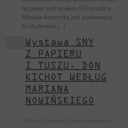
na plakat pod tytułem 550 urodziny
Mikołaja Kopernika jest adresowany
do studentów […]
Wystawa SNY
Z PAPIERU
I TUSZU. DON
KICHOT WEDŁUG
MARIANA
NOWIŃSKIEGO
https://pja.edu.pl/wystawa-sny-z-