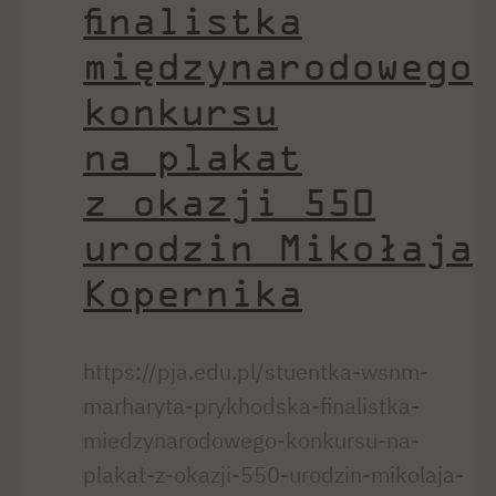
finalistka
międzynarodowego
konkursu
na plakat
z okazji 550
urodzin Mikołaja
Kopernika
https://pja.edu.pl/stuentka-wsnm-
marharyta-prykhodska-finalistka-
miedzynarodowego-konkursu-na-
plakat-z-okazji-550-urodzin-mikolaja-