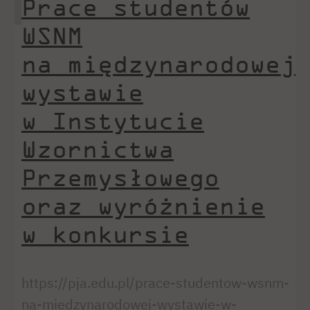
Prace studentów
WSNM
na międzynarodowej
wystawie
w Instytucie
Wzornictwa
Przemysłowego
oraz wyróżnienie
w konkursie
https://pja.edu.pl/prace-studentow-wsnm-
na-miedzynarodowej-wystawie-w-