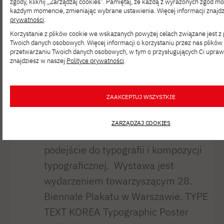
zgody, kliknij „Zarządzaj cookies”. Pamiętaj, że każdą z wyrażonych zgód 
Typograficznego TYPE TEXT KOREA
każdym momencie, zmieniając wybrane ustawienia. Więcej informacji znajd
prywatności
.
Od 17 czerwca w galerii Medium
Korzystanie z plików cookie we wskazanych powyżej celach związane jest 
w PJATK można oglądać wystawę
Twoich danych osobowych. Więcej informacji o korzystaniu przez nas plików 
przetwarzaniu Twoich danych osobowych, w tym o przysługujących Ci upraw
plakatu typograficznego TYPE TEXT
znajdziesz w naszej
Polityce prywatności
.
KOREA. Wystawa poświęcona jest
południowokoreańskiej sztuce plakatu
ZAAKCEPTUJ WSZYSTKIE
typograficznego. Kolekcja złożona
z ponad 50 prac prezentuje
ZARZĄDZAJ COOKIES
zróżnicowane i wieloaspektowe
podejście do typografii i kompozycji
typograficznej. Wystawa jest
wydarzeniem towarzyszącym 28.
Biennale Plakatu w Warszawie. TYPE
TEXT KOREA Typographic Poster