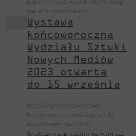
papieru-i-tuszu-don-kichot-wedlug-
mariana-nowinskiego/
Wystawa
końcoworoczna
Wydziału Sztuki
Nowych Mediów
2023 otwarta
do 15 września
https://pja.edu.pl/wystawa-
koncoworoczna-wydzialu-sztuki-
nowych-mediow-2023/
Serdecznie zapraszamy na wernisaż