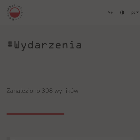
pl
A
Warszawa
Gdańsk
Liceum
Studia podyplomowe
Zaloguj się
#Wydarzenia
Zanaleziono 308 wyników