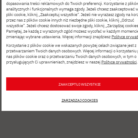
dopasowania treści reklamowych do Twoich preferencji. Korzystanie z plikó
analitycznych i funkcjonalnych wymaga zgody. Jeżeli chcesz zaakceptować 
pliki cookie, kliknij „Zaakceptuj wszystkie”. Jeżeli nie wyrażasz zgody na kor
przez nas z plików cookie innych niż niezbędne pliki cookie, kliknij „Odrzuć
ONZ
SIE 06, 2026
wszystkie”. Jeżeli chcesz dostosować swoje zgody, kliknij „Zarządzaj cookies
Pamiętaj, że każdą z wyrażonych zgód możesz wycofać w każdym momenci
Nabór do programu podnoszenia
zmieniając wybrane ustawienia. Więcej informacji znajdziesz
Polityce prywa
i przekwalifikowania kompetencji cyfrowych
Korzystanie z plików cookie we wskazanych powyżej celach związane jest z
dla ukraińskich kobiet–uchodźczyń
przetwarzaniem Twoich danych osobowych. Więcej informacji o korzystaniu 
nas plików cookie oraz o przetwarzaniu Twoich danych osobowych, w tym o
w Polsce oraz kobiet wewnętrznie
przysługujących Ci uprawnieniach, znajdziesz w naszej
Polityce prywatności
.
przesiedlonych w Ukrainie
ZAAKCEPTUJ WSZYSTKIE
ZARZĄDZAJ COOKIES