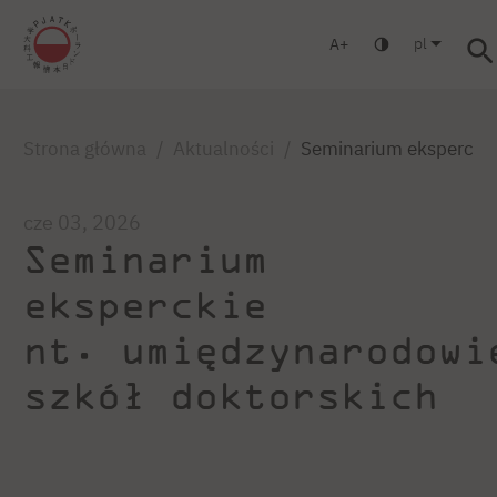
pl
A
Warszawa
Gdańsk
Liceum
Studia podyplomowe
S
Zaloguj się
Strona główna
Aktualności
Seminarium eksperckie
cze 03, 2026
Seminarium
eksperckie
nt. umiędzynarodowi
szkół doktorskich