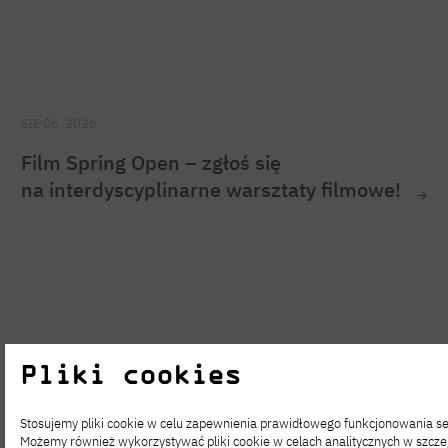
SIE 06, 2026
Film Spring Open – zgłoś się
na interdyscyplinarne warsztaty filmowe!
Pliki cookies
Stosujemy pliki cookie w celu zapewnienia prawidłowego funkcjonowania se
Możemy również wykorzystywać pliki cookie w celach analitycznych w szcze