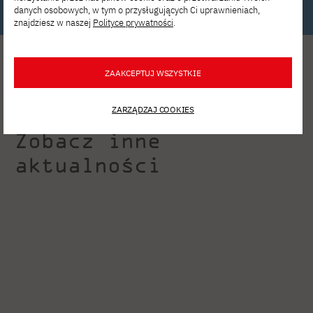
danych osobowych, w tym o przysługujących Ci uprawnieniach,
znajdziesz w naszej
Polityce prywatności
.
ZAAKCEPTUJ WSZYSTKIE
ZARZĄDZAJ COOKIES
Zobacz inne
aktualności