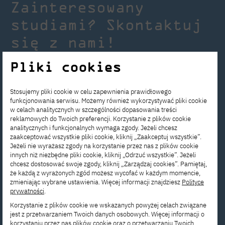
Zainteresowany
studiami? Skontaktuj
się z nami!
Pliki cookies
Skontaktuj się z Działem
Rekrutacji, aby
Stosujemy pliki cookie w celu zapewnienia prawidłowego
funkcjonowania serwisu. Możemy również wykorzystywać pliki cookie
otrzymać odpowiedzi
w celach analitycznych w szczególności dopasowania treści
na wszystkie swoje pytania.
reklamowych do Twoich preferencji. Korzystanie z plików cookie
analitycznych i funkcjonalnych wymaga zgody. Jeżeli chcesz
zaakceptować wszystkie pliki cookie, kliknij „Zaakceptuj wszystkie”.
Jeżeli nie wyrażasz zgody na korzystanie przez nas z plików cookie
rekrutacja@pja.edu.pl
innych niż niezbędne pliki cookie, kliknij „Odrzuć wszystkie”. Jeżeli
chcesz dostosować swoje zgody, kliknij „Zarządzaj cookies”. Pamiętaj,
że każdą z wyrażonych zgód możesz wycofać w każdym momencie,
Aplikuj teraz!
zmieniając wybrane ustawienia. Więcej informacji znajdziesz
Polityce
prywatności
.
Korzystanie z plików cookie we wskazanych powyżej celach związane
Napisz do nas!
jest z przetwarzaniem Twoich danych osobowych. Więcej informacji o
korzystaniu przez nas plików cookie oraz o przetwarzaniu Twoich