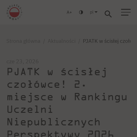
pl
A
Warszawa
Gdańsk
Liceum
Studia podyplomowe
Studia MBA
Zaloguj się
Strona główna
Aktualności
PJATK w ścisłej czołó
cze 23, 2026
PJATK w ścisłej
czołówce! 2.
miejsce w Rankingu
Uczelni
Niepublicznych
Perspektywy 2026