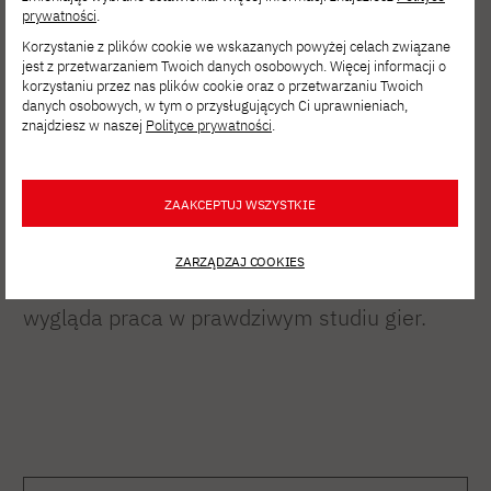
prywatności
.
Grupa studentów z całego świata zebrała się,
Korzystanie z plików cookie we wskazanych powyżej celach związane
jest z przetwarzaniem Twoich danych osobowych. Więcej informacji o
aby wspólnie wykonać wyjątkowy krok na
korzystaniu przez nas plików cookie oraz o przetwarzaniu Twoich
danych osobowych, w tym o przysługujących Ci uprawnieniach,
swojej ścieżce zawodowej. Przez cztery
znajdziesz w naszej
Polityce prywatności
.
tygodnie pracowali w czterech zespołach nad
czterema różnymi grami. W tym czasie
ZAAKCEPTUJ WSZYSTKIE
doskonalili swoje umiejętności kreatywnej
współpracy pod okiem profesjonalistów z
ZARZĄDZAJ COOKIES
branży, co dało im pierwszy wgląd w to, jak
wygląda praca w prawdziwym studiu gier.