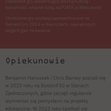
niezależne gry prezentujące polską kulturę i
tożsamość, właśnie tutaj, na PJATK w Warszawie!
Ukończone gry zostaną zaprezentowane na
GamesCom 2024 w Niemczech, największych
targach gier na świecie!
Opiekunowie
Benjamin Hanussek i Chris Barney poznali się
w 2022 roku na BostonFIG w Stanach
Zjednoczonych, gdzie zaczęli regularnie
wymieniać się pomysłami na projekty
edukacyjne. W 2023 roku spotkali się