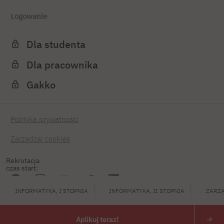
Logowanie
Dla studenta
Dla pracownika
Gakko
Polityka prywatności
Zarządzaj cookies
Rekrutacja
czas start:
INFORMATYKA, I STOPNIA
INFORMATYKA, II STOPNIA
ZARZĄ
PJATK 2026
Aplikuj teraz!