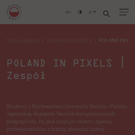
pl
A
Warszawa
Gdańsk
Liceum
Studia podyplomowe
Studia MBA
Zaloguj się
Strona główna
POLAND IN PIXELS
POLAND IN PIXE
POLAND IN PIXELS |
Zespół
Studenci z Northeastern University Boston i Polsko-
Japońskiej Akademii Technik Komputerowych
połączyli siły, by pod czujnym okiem i opieką
profesjonalistów z branży stworzyć cztery