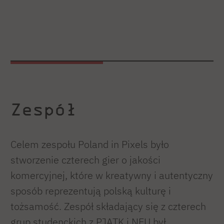
Zespół
Celem zespołu Poland in Pixels było
stworzenie czterech gier o jakości
komercyjnej, które w kreatywny i autentyczny
sposób reprezentują polską kulturę i
tożsamość. Zespół składający się z czterech
grup studenckich z PJATK i NEU był