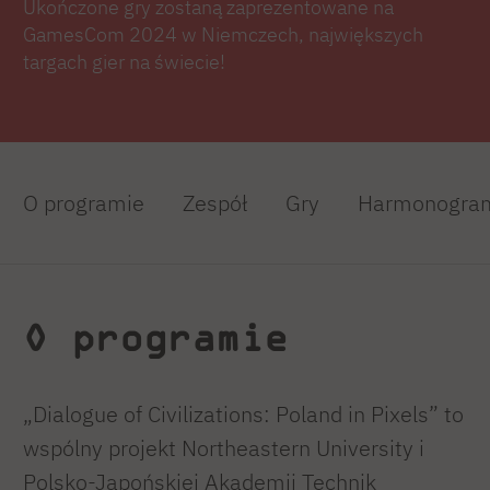
Ukończone gry zostaną zaprezentowane na
GamesCom 2024 w Niemczech, największych
targach gier na świecie!
O programie
Zespół
Gry
Harmonogra
O programie
„Dialogue of Civilizations: Poland in Pixels” to
wspólny projekt Northeastern University i
Polsko-Japońskiej Akademii Technik