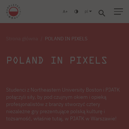
pl
A
Warszawa
Gdańsk
Liceum
Studia podyplomowe
Studia MBA
Zaloguj się
Strona główna
POLAND IN PIXELS
POLAND IN PIXELS
Studenci z Northeastern University Boston i PJATK
połączyli siły, by pod czujnym okiem i opieką
profesjonalistów z branży stworzyć cztery
niezależne gry prezentujące polską kulturę i
tożsamość, właśnie tutaj, w PJATK w Warszawie!