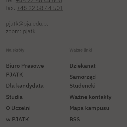
tel:
+48 22 58 44 500
fax:
+48 22 58 44 501
pjatk@pja.edu.pl
zoom: pjatk
Na skróty
Ważne linki
Biuro Prasowe
Dziekanat
PJATK
Samorząd
Dla kandydata
Studencki
Studia
Ważne kontakty
O Uczelni
Mapa kampusu
w PJATK
BSS