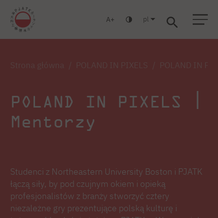
pl
A
Warszawa
Gdańsk
Liceum
Studia podyplomowe
Studia MBA
Zaloguj się
Strona główna
POLAND IN PIXELS
POLAND IN PIXE
POLAND IN PIXELS |
Mentorzy
Studenci z Northeastern University Boston i PJATK
łączą siły, by pod czujnym okiem i opieką
profesjonalistów z branży stworzyć cztery
niezależne gry prezentujące polską kulturę i