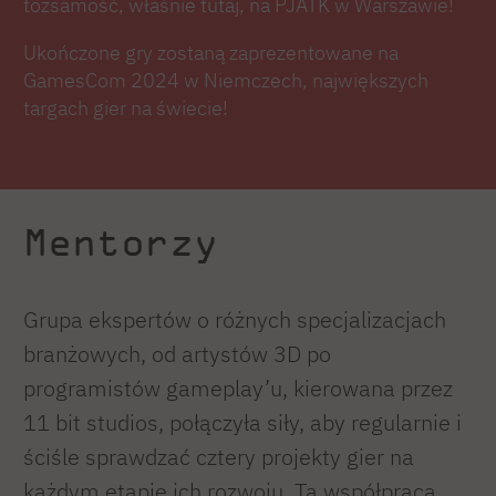
tożsamość, właśnie tutaj, na PJATK w Warszawie!
Ukończone gry zostaną zaprezentowane na
GamesCom 2024 w Niemczech, największych
targach gier na świecie!
Mentorzy
Grupa ekspertów o różnych specjalizacjach
branżowych, od artystów 3D po
programistów gameplay’u, kierowana przez
11 bit studios, połączyła siły, aby regularnie i
ściśle sprawdzać cztery projekty gier na
każdym etapie ich rozwoju. Ta współpraca