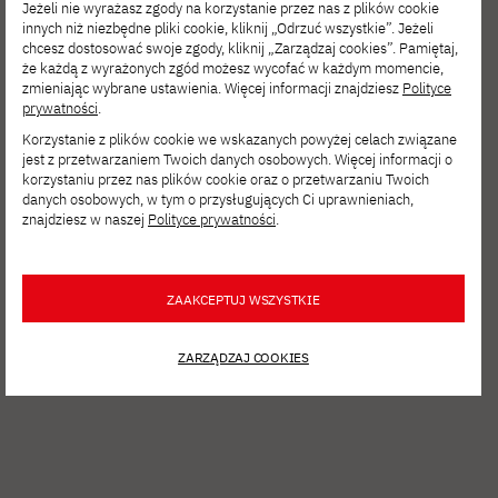
Jeżeli nie wyrażasz zgody na korzystanie przez nas z plików cookie
most known projects – World of Tanks and
innych niż niezbędne pliki cookie, kliknij „Odrzuć wszystkie”. Jeżeli
Dying Light 2
chcesz dostosować swoje zgody, kliknij „Zarządzaj cookies”. Pamiętaj,
że każdą z wyrażonych zgód możesz wycofać w każdym momencie,
zmieniając wybrane ustawienia. Więcej informacji znajdziesz
Polityce
prywatności
.
Korzystanie z plików cookie we wskazanych powyżej celach związane
jest z przetwarzaniem Twoich danych osobowych. Więcej informacji o
korzystaniu przez nas plików cookie oraz o przetwarzaniu Twoich
Frank Radecki
danych osobowych, w tym o przysługujących Ci uprawnieniach,
znajdziesz w naszej
Polityce prywatności
.
Senior Lighting Artist /
ZAAKCEPTUJ WSZYSTKIE
Level Artist | Bloober
Team
ZARZĄDZAJ COOKIES