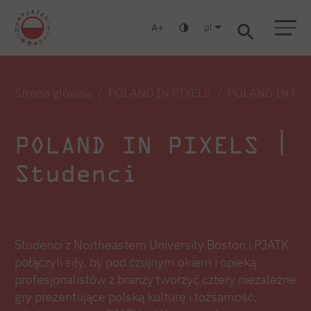
pl
A
Warszawa
Gdańsk
Liceum
Studia podyplomowe
Studia MBA
Zaloguj się
Strona główna
POLAND IN PIXELS
POLAND IN PIXE
POLAND IN PIXELS |
Studenci
Studenci z Northeastern University Boston i PJATK
połączyli siły, by pod czujnym okiem i opieką
profesjonalistów z branży tworzyć cztery niezależne
gry prezentujące polską kulturę i tożsamość,