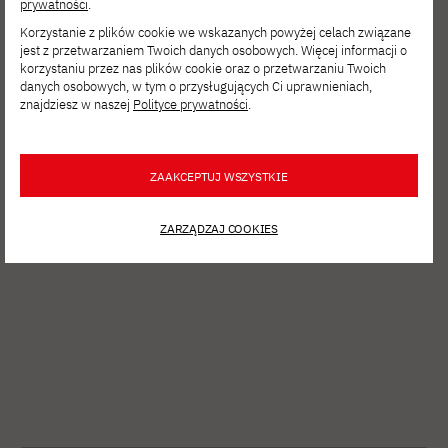
prywatności
.
Korzystanie z plików cookie we wskazanych powyżej celach związane
jest z przetwarzaniem Twoich danych osobowych. Więcej informacji o
korzystaniu przez nas plików cookie oraz o przetwarzaniu Twoich
danych osobowych, w tym o przysługujących Ci uprawnieniach,
znajdziesz w naszej
Polityce prywatności
.
ZAAKCEPTUJ WSZYSTKIE
ZARZĄDZAJ COOKIES