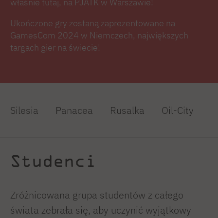
właśnie tutaj, na PJATK w Warszawie!
Ukończone gry zostaną zaprezentowane na
GamesCom 2024 w Niemczech, największych
targach gier na świecie!
Silesia
Panacea
Rusalka
Oil-City
Studenci
Zróżnicowana grupa studentów z całego
świata zebrała się, aby uczynić wyjątkowy