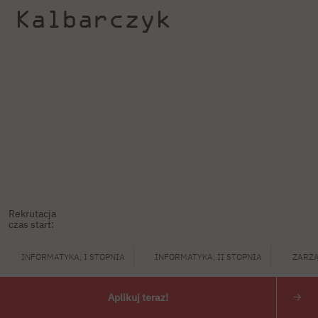
Kalbarczyk
Rekrutacja
czas start:
INFORMATYKA, I STOPNIA
INFORMATYKA, II STOPNIA
ZARZĄ
Aplikuj teraz!