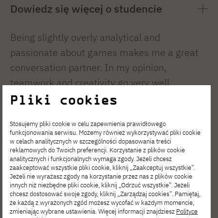
Dowiedz się więcej o studencie
Being slightly overly analytical and
passionate about games makes me a great
conversation partner. In my opinion,
teamwork and creativity go very well
together, and I strive to demonstrate that in
Pliki cookies
my efforts. Confidence is my strong suit, so I
Stosujemy pliki cookie w celu zapewnienia prawidłowego
will gladly take on any challenge that may
funkcjonowania serwisu. Możemy również wykorzystywać pliki cookie
arise:)
w celach analitycznych w szczególności dopasowania treści
reklamowych do Twoich preferencji. Korzystanie z plików cookie
analitycznych i funkcjonalnych wymaga zgody. Jeżeli chcesz
zaakceptować wszystkie pliki cookie, kliknij „Zaakceptuj wszystkie”.
Jeżeli nie wyrażasz zgody na korzystanie przez nas z plików cookie
Rafael
innych niż niezbędne pliki cookie, kliknij „Odrzuć wszystkie”. Jeżeli
chcesz dostosować swoje zgody, kliknij „Zarządzaj cookies”. Pamiętaj,
że każdą z wyrażonych zgód możesz wycofać w każdym momencie,
Moroz
zmieniając wybrane ustawienia. Więcej informacji znajdziesz
Polityce