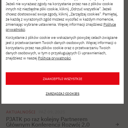
Jeżeli nie wyrażasz zgody na korzystanie przez nas z plików cookie
innych niż niezbędne pliki cookie, kliknij „Odrzuć wszystkie”. Jeżeli
AKTUALNOŚCI
MAR 23, 2026
chcesz dostosować swoje zgody, kliknij „Zarządzaj cookies”. Pamiętaj,
Wykład otwarty prof. dr. hab. Romana
że każdą z wyrażonych zgód możesz wycofać w każdym momencie,
Słowińskiego
zmieniając wybrane ustawienia. Więcej informacji znajdziesz
Polityce
prywatności
.
Korzystanie z plików cookie we wskazanych powyżej celach związane
jest z przetwarzaniem Twoich danych osobowych. Więcej informacji o
AKTUALNOŚCI
STY 09, 2026
korzystaniu przez nas plików cookie oraz o przetwarzaniu Twoich
Webinar „Skąd się biorą specjaliści
danych osobowych, w tym o przysługujących Ci uprawnieniach,
od cyberbezpieczeństwa?”
znajdziesz w naszej
Polityce prywatności
.
ZAAKCEPTUJ WSZYSTKIE
AKTUALNOŚCI
GRU 14, 2025
Ruszyła rekrutacja na studia II stopnia!
ZARZĄDZAJ COOKIES
AKTUALNOŚCI
PAŹ 09, 2025
PJATK po raz kolejny Partnerem
Głównym Konferencji Rozwój 2.0