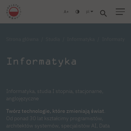
pl
A
Warszawa
Gdańsk
Liceum
Studia podyplomowe
Studia MBA
Zaloguj się
Strona główna
Studia
Informatyka
Informatyka,
Informatyka
Informatyka, studia I stopnia, stacjonarne,
anglojęzyczne
Twórz technologie, które zmieniają świat
.
Od ponad 30 lat kształcimy programistów,
architektów systemów, specjalistów AI, Data