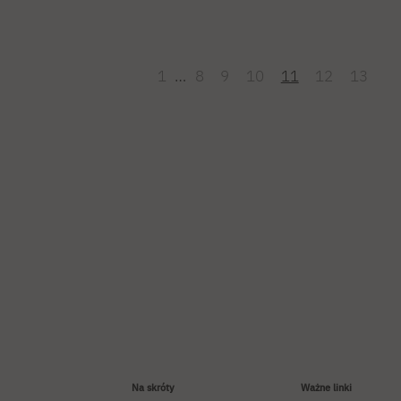
1
…
8
9
10
11
12
13
Na skróty
Ważne linki