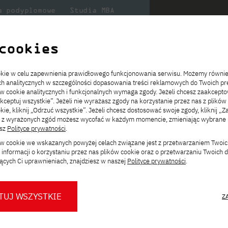
a podyplomowe
Studia MBA
Badania
Dla
Dl
lni
w PJATK
naukowe
studenta
pr
cookies
ookie w celu zapewnienia prawidłowego funkcjonowania serwisu. Możemy równi
arne, anglojęzyczne
News
ach analitycznych w szczególności dopasowania treści reklamowych do Twoich pre
ie
ch
ickiego
Transfer z innej uczelni
Studia stacjonarne I st. PL
Wymiana z Japonią
JICA
Opłaty za studia
Studia stacjonarne I st. EN
Erasmus+
Wirtualna Polska
ów cookie analitycznych i funkcjonalnych wymaga zgody. Jeżeli chcesz zaakcepto
ia.
rz
,
Redukcja czesnego
Studia stacjonarne II st. PL
Uczelnie partnerskie
Orange Polska
Stypendia
Studia stacjonarne II st. EN
Dla studentów
akceptuj wszystkie”. Jeżeli nie wyrażasz zgody na korzystanie przez nas z plików
a
ektach,
ałaniami
kie, kliknij „Odrzuć wszystkie”. Jeżeli chcesz dostosować swoje zgody, kliknij „Z
Dni otwarte PJATK
Studia niestacjonarne I st. PL
Mobilność kadry
Wirtualny spacer po uczelni
Studia niestacjonarne II st. PL
Staże w Japonii
ą z wyrażonych zgód możesz wycofać w każdym momencie, zmieniając wybrane u
Kalendarium wydarzeń
Studia niestacjonarne blended
Kontakt
Rozkład roku akademickiego
Studia niestacjonarne blended
Zmień
esz
Polityce prywatności
.
rekrutacyjnych
learning * I st. PL
learning * I st. EN
ścieżkę studiów:
ków cookie we wskazanych powyżej celach związane jest z przetwarzaniem Twoi
Konsultacje teczek SNM
Studia niestacjonarne blended
Kontakt
informacji o korzystaniu przez nas plików cookie oraz o przetwarzaniu Twoich
* Z wykorzystaniem metod i technik
learning * II st. PL
ących Ci uprawnieniach, znajdziesz w naszej
Polityce prywatności
.
kształcenia na odległość
tacjonarne, anglojęzyczne
iat
.
TUJ WSZYSTKIE
Z
ów, architektów systemów,
O nas
O Biurze Prasowym
Organy
Press pack
ezpieczeństwa i nowych
Dla nowych studentów
Spotkania tematyczne z PJATK
Komisje
Aktualności i komunikaty
Delegaci
Baza ekspertów PJATK