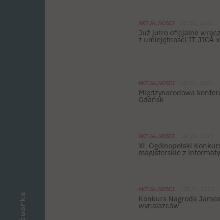
AKTUALNOŚCI
SIE 10, 2023
Już jutro oficjalne wręc
z umiejętności IT JICA 
AKTUALNOŚCI
SIE 03, 2023
Międzynarodowa konfe
Gdańsk
AKTUALNOŚCI
LIP 26, 2023
XL Ogólnopolski Konkurs
magisterskie z informaty
AKTUALNOŚCI
CZE 21, 2023
Konkurs Nagroda James
wynalazców