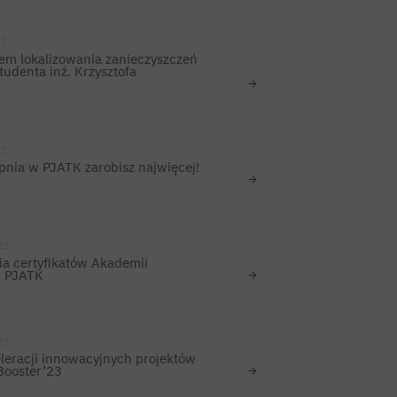
23
em lokalizowania zanieczyszczeń
tudenta inż. Krzysztofa
23
opnia w PJATK zarobisz najwięcej!
23
ia certyfikatów Akademii
x PJATK
23
leracji innowacyjnych projektów
Booster’23