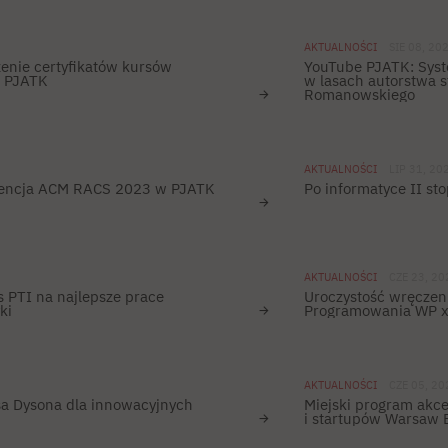
AKTUALNOŚCI
SIE 08, 20
zenie certyfikatów kursów
YouTube PJATK: Syst
x PJATK
w lasach autorstwa s
Romanowskiego
AKTUALNOŚCI
LIP 31, 20
rencja ACM RACS 2023 w PJATK
Po informatyce II st
AKTUALNOŚCI
CZE 23, 20
 PTI na najlepsze prace
Uroczystość wręczen
ki
Programowania WP 
AKTUALNOŚCI
CZE 05, 20
a Dysona dla innowacyjnych
Miejski program akce
i startupów Warsaw 