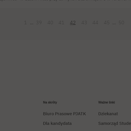
 godz. 18.30, a wystawa będzie czynna do 13 września 2023 r.
1
...
39
40
41
42
43
44
45
...
50
Na skróty
Ważne linki
Biuro Prasowe PJATK
Dziekanat
Dla kandydata
Samorząd Stude