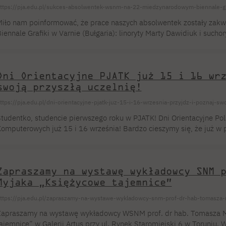
ttps://pja.edu.pl/sukces-absolwentek-wsnm-na-22-miedzynarodowym-biennale-gra
iło nam poinformować, że prace naszych absolwentek zostały zak
iennale Grafiki w Varnie (Bułgaria): linoryty Marty Dawidiuk i sucho
 Pracowni Grafiki Artystycznej pod kierunkiem dr hab. Andrzeja Kal
nalazły się na wystawie. W wydarzeniu, które odbywa się w Miejskiej
rtystów z 53 krajów. Marta Dawidiuk i Anna Pavlichenko ukończyły s
Dni Orientacyjne PJATK już 15 i 16 wr
swoją przyszłą uczelnię!
ttps://pja.edu.pl/dni-orientacyjne-pjatk-juz-15-i-16-wrzesnia-przyjdz-i-poznaj-sw
tudentko, studencie pierwszego roku w PJATK! Dni Orientacyjne Po
omputerowych już 15 i 16 września! Bardzo cieszymy się, że już w 
czelni! Być może zanim oficjalnie pochłoną Was ćwiczenia i wykłady 
 których już za chwilę będziecie spędzać dużo czasu oraz ludzi, z
 umiejętności w PJATK? Jeśli tak to macie ku temu idealną okazję. D
Zapraszamy na wystawę wykładowcy SNM 
Myjaka „Księżycowe tajemnice”
ttps://pja.edu.pl/zapraszamy-na-wystawe-wykladowcy-snm-prof-dr-hab-tomasza-
apraszamy na wystawę wykładowcy WSNM prof. dr hab. Tomasza M
ajemnice” w Galerii Artus przy ul. Rynek Staromiejski 6 w Toruniu.