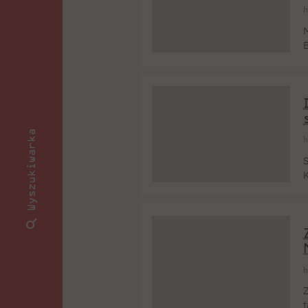
h
M
B
w
z
a
Wyszukiwarka
h
S
K
u
w
i
h
Z
t