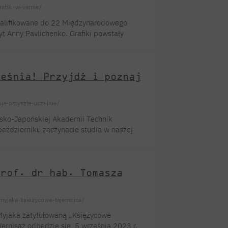
fiki-w-varnie/
walifikowane do 22 Międzynarodowego
ryt Anny Pavlichenko. Grafiki powstały
iny, prof. PJATK którego prace również
 Galerii Sztuki w Varnie bierze udział 230
tudia […]
ześnia! Przyjdź i poznaj
oja-przyszla-uczelnie/
lsko-Japońskiej Akademii Technik
październiku zaczynacie studia w naszej
chcielibyście lepiej poznać przestrzenie,
 którymi będziecie zdobywać wiedzę
ni […]
prof. dr hab. Tomasza
myjaka-ksiezycowe-tajemnice/
yjaka zatytułowaną „Księżycowe
 Wernisaż odbędzie się 5 września 2023 r.