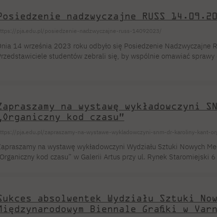
atuaże. A nasza psycholog, Sonia Ziemba-Domańska, prowadziła wa
Posiedzenie nadzwyczajne RUSS 14.09.2
o wszystkich, którzy zmagają się ze stresem i presją. Nie można ta
ttps://pja.edu.pl/posiedzenie-nadzwyczajne-russ-14092023/
nia 14 września 2023 roku odbyło się Posiedzenie Nadzwyczajne 
rzedstawiciele studentów zebrali się, by wspólnie omawiać sprawy
unktem programu było jednogłośne wybranie Michała Orzyłowskie
tudenckiego. Przeprowadzono również głosowanie na posadę wicepr
owołana Lena Marusik. Przedstawiciele Rady Uczelnianej Samorząd
a wydelegowaniem delegatów Samorządu Studenckiego do Uczelnia
Zapraszamy na wystawę wykładowczyni S
ak zawsze na posiedzeniu panowała […]
„Organiczny kod czasu”
ttps://pja.edu.pl/zapraszamy-na-wystawe-wykladowczyni-snm-dr-karoliny-kant-or
apraszamy na wystawę wykładowczyni Wydziału Sztuki Nowych Medi
Organiczny kod czasu” w Galerii Artus przy ul. Rynek Staromiejski 
rześnia 2023 r. o godz. 16.30. Wystawa będzie czynna od 14 do 29 
pecjalizująca się w malarstwie, fotografii, rysunku i grafice. Na 
rowadzi zajęcia z malarstwa oraz fotografii.
Sukces absolwentek Wydziału Sztuki No
Międzynarodowym Biennale Grafiki w Var