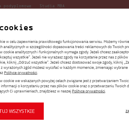
a podyplomowe
Studia MBA
Badania
Dla
Dl
lni
w PJATK
naukowe
studenta
pr
cookies
i
ookie w celu zapewnienia prawidłowego funkcjonowania serwisu. Możemy równi
ach analitycznych w szczególności dopasowania treści reklamowych do Twoich pre
ie
ch
ickiego
Transfer z innej uczelni
Studia stacjonarne I st. PL
Wymiana z Japonią
JICA
Opłaty za studia
Studia stacjonarne I st. EN
Erasmus+
Wirtualna Polska
ów cookie analitycznych i funkcjonalnych wymaga zgody. Jeżeli chcesz zaakcepto
ia.
rz
,
Redukcja czesnego
Studia stacjonarne II st. PL
Uczelnie partnerskie
Orange Polska
Stypendia
Studia stacjonarne II st. EN
Dla studentów
akceptuj wszystkie”. Jeżeli nie wyrażasz zgody na korzystanie przez nas z plików
a
ektach,
ałaniami
kie, kliknij „Odrzuć wszystkie”. Jeżeli chcesz dostosować swoje zgody, kliknij „Z
Dni otwarte PJATK
Studia niestacjonarne I st. PL
Mobilność kadry
Wirtualny spacer po uczelni
Studia niestacjonarne II st. PL
Staże w Japonii
ą z wyrażonych zgód możesz wycofać w każdym momencie, zmieniając wybrane u
Kalendarium wydarzeń
Studia niestacjonarne blended
Kontakt
Rozkład roku akademickiego
Studia niestacjonarne blended
esz
Polityce prywatności
.
rekrutacyjnych
learning * I st. PL
learning * I st. EN
ków cookie we wskazanych powyżej celach związane jest z przetwarzaniem Twoi
Konsultacje teczek SNM
Studia niestacjonarne blended
Kontakt
informacji o korzystaniu przez nas plików cookie oraz o przetwarzaniu Twoich
* Z wykorzystaniem metod i technik
learning * II st. PL
ących Ci uprawnieniach, znajdziesz w naszej
Polityce prywatności
.
kształcenia na odległość
Integral 2023 na Mazurach: Tydzień Pe
i Atrakcji
TUJ WSZYSTKIE
Z
O nas
O Biurze Prasowym
Organy
Press pack
ttps://pja.edu.pl/integral-2023-mazury/
Dla nowych studentów
Spotkania tematyczne z PJATK
Komisje
Aktualności i komunikaty
Delegaci
Baza ekspertów PJATK
 dniach 18-22 września 2023 roku, dzięki inicjatywie Samorządu S