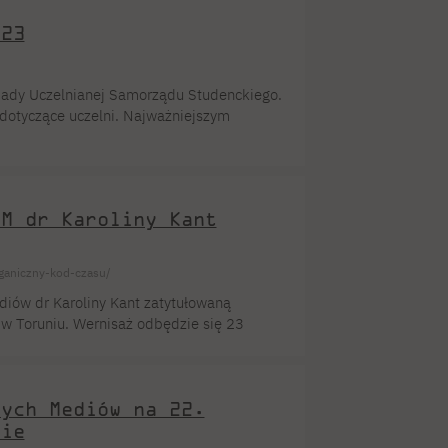
rsztaty well-being skierowane
023
kże zapomnieć o food trucku oferującym […]
Rady Uczelnianej Samorządu Studenckiego.
 dotyczące uczelni. Najważniejszym
go na przewodniczącego Samorządu
zewodniczącego, na którą została
u Studenckiego zagłosowali
nej Odwoławczej Komisji Stypendialnej.
NM dr Karoliny Kant
ganiczny-kod-czasu/
ów dr Karoliny Kant zatytułowaną
6 w Toruniu. Wernisaż odbędzie się 23
września 2023 r. Karolina Kant – artystka
Wydziale Sztuki Nowych Mediów PJATK
wych Mediów na 22.
nie