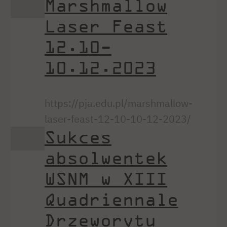
Marshmallow
Laser Feast
12.10-
10.12.2023
https://pja.edu.pl/marshmallow-
laser-feast-12-10-10-12-2023/
Sukces
absolwentek
WSNM w XIII
Quadriennale
Drzeworytu