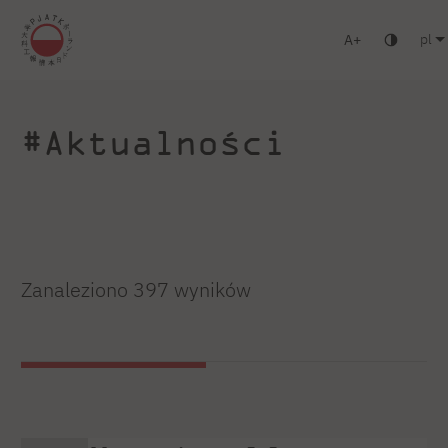
pl
A
Warszawa
Gdańsk
Liceum
Studia podyplomowe
Zaloguj się
#Aktualności
Zanaleziono 397 wyników