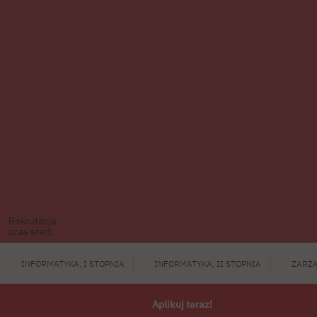
Rekrutacja
czas start:
INFORMATYKA, I STOPNIA
INFORMATYKA, II STOPNIA
ZARZĄ
Aplikuj teraz!