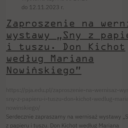
do 12.11.2023 r.
Zaproszenie na wern
wystawy „Sny z papi
i tuszu. Don Kichot
według Mariana
Nowińskiego”
https://pja.edu.pl/zaproszenie-na-wernisaz-wy
sny-z-papieru-i-tuszu-don-kichot-wedlug-mari
nowinskiego/
Serdecznie zapraszamy na wernisaż wystawy „
z papieru i tuszu. Don Kichot według Mariana