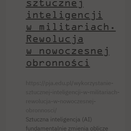
sztucznej
inteligencji
w militariach.
Rewolucja
w nowoczesnej
obronności
https://pja.edu.pl/wykorzystanie-
sztucznej-inteligencji-w-militariach-
rewolucja-w-nowoczesnej-
obronnosci/
Sztuczna inteligencja (AI)
fundamentalnie zmienia oblicze