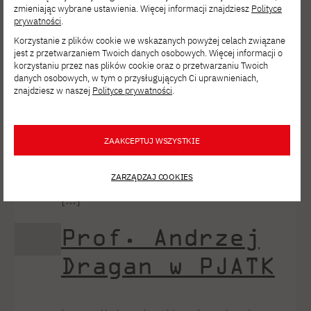
Michałowi Domańskiemu i Pawłowi
zmieniając wybrane ustawienia. Więcej informacji znajdziesz
Polityce
prywatności
.
Gołębowi – za zaproszenie nas
Korzystanie z plików cookie we wskazanych powyżej celach związane
za kulisy polskiej sztucznej
jest z przetwarzaniem Twoich danych osobowych. Więcej informacji o
korzystaniu przez nas plików cookie oraz o przetwarzaniu Twoich
inteligencji, podzielenie się swoim
danych osobowych, w tym o przysługujących Ci uprawnieniach,
doświadczeniem i przekazanie
znajdziesz w naszej
Polityce prywatności
.
ogromu interesującej wiedzy.
Dziękujemy też wszystkim
ZAAKCEPTUJ WSZYSTKIE
za obecność i niezwykle aktywny
udział. Sala była wypełniona po brzegi,
ZARZĄDZAJ COOKIES
[…]
Prof. Andrzej
Dragan w PJATK