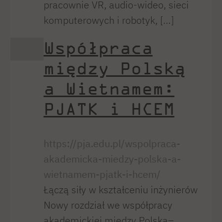
pracownie VR, audio-wideo, sieci
komputerowych i robotyk, […]
Współpraca
między Polską
a Wietnamem:
PJATK i HCEM
https://pja.edu.pl/wspolpraca-
akademicka-miedzy-polska-a-
wietnamem-pjatk-i-hcem/
Łączą siły w kształceniu inżynierów
Nowy rozdział we współpracy
akademickiej między Polska–