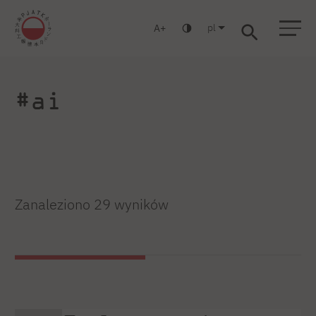
pl
A
Warszawa
Gdańsk
Liceum
Studia podyplomowe
Studia MBA
Zaloguj się
#ai
Zanaleziono 29 wyników