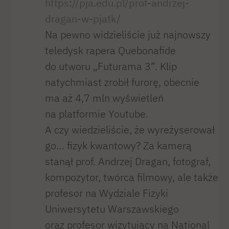
https://pja.edu.pl/prof-andrzej-
dragan-w-pjatk/
Na pewno widzieliście już najnowszy
teledysk rapera Quebonafide
do utworu „Futurama 3”. Klip
natychmiast zrobił furorę, obecnie
ma aż 4,7 mln wyświetleń
na platformie Youtube.
A czy wiedzieliście, że wyreżyserował
go… fizyk kwantowy? Za kamerą
stanął prof. Andrzej Dragan, fotograf,
kompozytor, twórca filmowy, ale także
profesor na Wydziale Fizyki
Uniwersytetu Warszawskiego
oraz profesor wizytujący na National