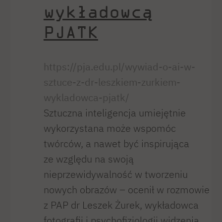
wykładowcą
PJATK
https://pja.edu.pl/wywiad-o-ai-w-
sztuce-z-dr-leszkiem-zurkiem-
wykladowca-pjatk/
Sztuczna inteligencja umiejętnie
wykorzystana może wspomóc
twórców, a nawet być inspirująca
ze względu na swoją
nieprzewidywalność w tworzeniu
nowych obrazów – ocenił w rozmowie
z PAP dr Leszek Żurek, wykładowca
fotografii i psychofizjologii widzenia