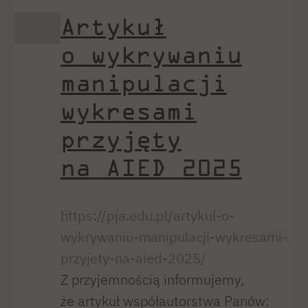
Artykuł
o wykrywaniu
manipulacji
wykresami
przyjęty
na AIED 2025
https://pja.edu.pl/artykul-o-
wykrywaniu-manipulacji-wykresami-
przyjety-na-aied-2025/
Z przyjemnością informujemy,
że artykuł współautorstwa Panów: