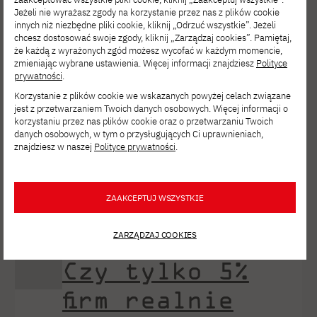
Wydarzenie zorganizowane
Jeżeli nie wyrażasz zgody na korzystanie przez nas z plików cookie
innych niż niezbędne pliki cookie, kliknij „Odrzuć wszystkie”. Jeżeli
przez Samorząd Studencki PJATK
chcesz dostosować swoje zgody, kliknij „Zarządzaj cookies”. Pamiętaj,
że każdą z wyrażonych zgód możesz wycofać w każdym momencie,
przyciągnęło studentów, liderów opinii
zmieniając wybrane ustawienia. Więcej informacji znajdziesz
Polityce
oraz ekspertów kluczowych sektorów
prywatności
.
Korzystanie z plików cookie we wskazanych powyżej celach związane
rynku technologicznego. Konferencja
jest z przetwarzaniem Twoich danych osobowych. Więcej informacji o
udowodniła, że nowoczesne struktury
korzystaniu przez nas plików cookie oraz o przetwarzaniu Twoich
danych osobowych, w tym o przysługujących Ci uprawnieniach,
studenckie potrafią stworzyć
znajdziesz w naszej
Polityce prywatności
.
wielowymiarową i w pełni
profesjonalną platformę wymiany
ZAAKCEPTUJ WSZYSTKIE
wiedzy. Szczególnie cieszymy się,
że tego dnia mieliśmy […]
ZARZĄDZAJ COOKIES
Czy tylko 5%
firm realnie