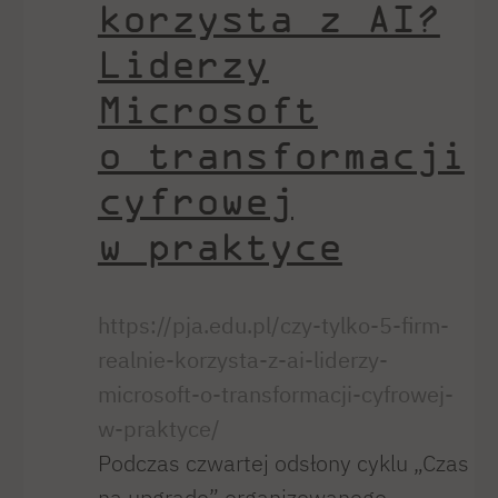
korzysta z AI?
Liderzy
Microsoft
o transformacji
cyfrowej
w praktyce
https://pja.edu.pl/czy-tylko-5-firm-
realnie-korzysta-z-ai-liderzy-
microsoft-o-transformacji-cyfrowej-
w-praktyce/
Podczas czwartej odsłony cyklu „Czas
na upgrade” organizowanego