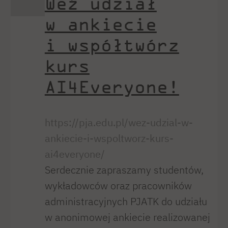
Weź udział
w ankiecie
i współtwórz
kurs
AI4Everyone!
https://pja.edu.pl/wez-udzial-w-
ankiecie-i-wspoltworz-kurs-
ai4everyone/
Serdecznie zapraszamy studentów,
wykładowców oraz pracowników
administracyjnych PJATK do udziału
w anonimowej ankiecie realizowanej