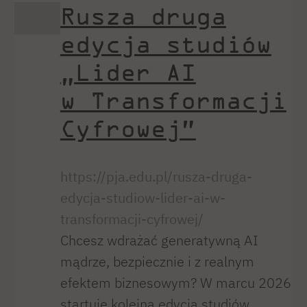
Rusza druga
edycja studiów
„Lider AI
w Transformacji
Cyfrowej”
https://pja.edu.pl/rusza-druga-
edycja-studiow-lider-ai-w-
transformacji-cyfrowej/
Chcesz wdrażać generatywną AI
mądrze, bezpiecznie i z realnym
efektem biznesowym? W marcu 2026
startuje kolejna edycja studiów