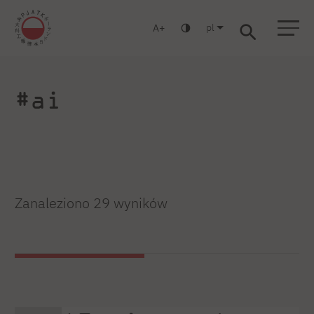
pl
A
Warszawa
Gdańsk
Liceum
Studia podyplomowe
Studia MBA
Zaloguj się
#ai
Zanaleziono 29 wyników