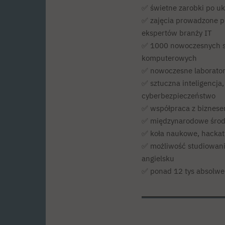
✅ świetne zarobki po u
✅ zajęcia prowadzone 
ekspertów branży IT
✅ 1000 nowoczesnych s
komputerowych
✅ nowoczesne laborator
✅ sztuczna inteligencja,
cyberbezpieczeństwo
✅ współpraca z biznes
✅ międzynarodowe śro
✅ koła naukowe, hackat
✅ możliwość studiowania
angielsku
✅ ponad 12 tys absolw