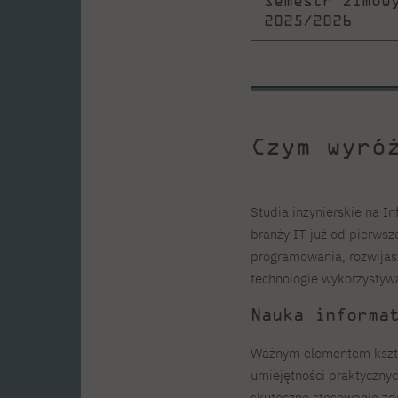
Semestr zimow
2025/2026
Czym wyró
Studia inżynierskie na 
branży IT już od pierwsz
programowania, rozwijasz
technologie wykorzystyw
Nauka informa
Ważnym elementem kszta
umiejętności praktyczny
skuteczne stosowanie zd