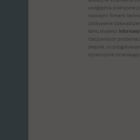
uwzględnia praktyczne pro
topowymi firmami techno
zdobywanie doświadczeni
temu studenci
informaty
rzeczywistych problemach
zespole, co przygotowuj
dynamicznie zmieniającym