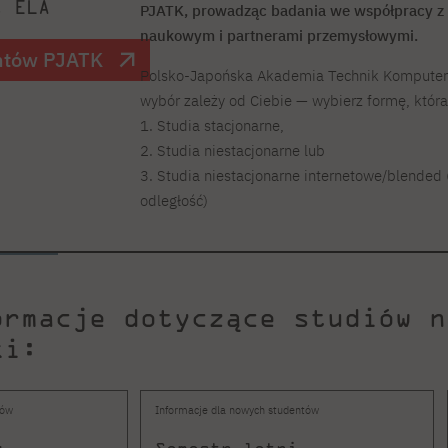
t ELA
PJATK, prowadząc badania we współpracy 
naukowym i partnerami przemysłowymi.
ntów PJATK
Polsko-Japońska Akademia Technik Komputerow
wybór zależy od Ciebie — wybierz formę, któr
1. Studia stacjonarne,
2. Studia niestacjonarne lub
3. Studia niestacjonarne internetowe/blended
odległość)
ormacje dotyczące studiów n
ki:
tów
Informacje dla nowych studentów