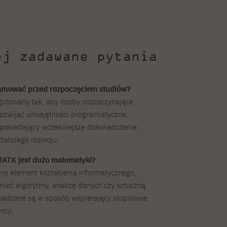
ej zadawane pytania
amować przed rozpoczęciem studiów?
gotowany tak, aby osoby rozpoczynające
ozwijać umiejętności programistyczne.
posiadający wcześniejsze doświadczenie
dalszego rozwoju.
JATK jest dużo matematyki?
y element kształcenia informatycznego,
ieć algorytmy, analizę danych czy sztuczną
rowadzone są w sposób wspierający stopniowe
cji.