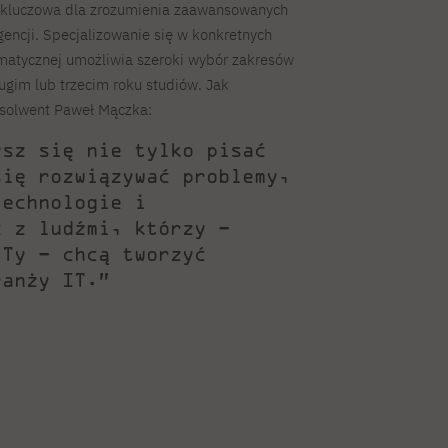
ż kluczowa dla zrozumienia zaawansowanych
igencji. Specjalizowanie się w konkretnych
matycznej umożliwia szeroki wybór zakresów
rugim lub trzecim roku studiów. Jak
solwent Paweł Mączka:
ysz się nie tylko pisać
się rozwiązywać problemy,
technologie i
ć z ludźmi, którzy –
 Ty – chcą tworzyć
ranży IT.”