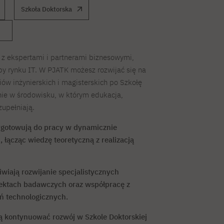
Szkoła Doktorska
 z ekspertami i partnerami biznesowymi,
y rynku IT. W PJATK możesz rozwijać się na
ów inżynierskich i magisterskich po Szkołę
ie w środowisku, w którym edukacja,
upełniają.
zygotowują do pracy w dynamicznie
 łącząc wiedzę teoretyczną z realizacją
iwiają rozwijanie specjalistycznych
ektach badawczych oraz współpracę z
ń technologicznych.
 kontynuować rozwój w Szkole Doktorskiej