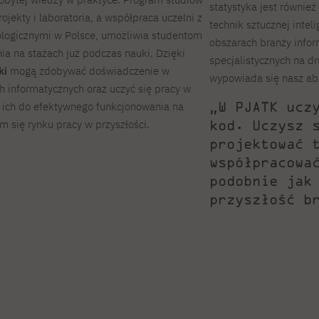
statystyka jest równie
jekty i laboratoria, a współpraca uczelni z
technik sztucznej intel
logicznymi w Polsce, umożliwia studentom
obszarach branży infor
a na stażach już podczas nauki. Dzięki
specjalistycznych na d
ki
mogą zdobywać doświadczenie w
wypowiada się nasz ab
 informatycznych oraz uczyć się pracy w
„W PJATK ucz
e ich do efektywnego funkcjonowania na
kod. Uczysz 
 się rynku pracy w przyszłości.
projektować 
współpracowa
podobnie jak
przyszłość b