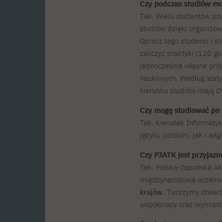
Czy podczas studiów m
Tak. Wielu studentów po
studiów dzięki organiz
Oprócz tego studenci i s
zaliczyć praktyki (120 go
jednocześnie własne proje
naukowych. Według stat
kierunku studiów mają 0
Czy mogę studiować po 
Tak. Kierunek Informaty
języku polskim, jak i ang
Czy PJATK jest przyjaz
Tak. Polsko-Japońska A
międzynarodowa uczelnia
krajów
. Tworzymy otwart
współpracy oraz wymian