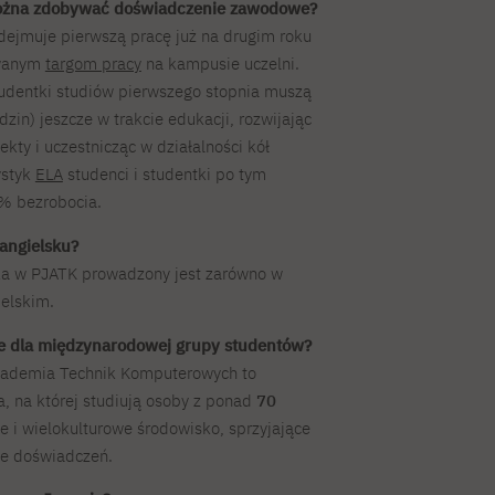
ożna zdobywać doświadczenie zawodowe?
dejmuje pierwszą pracę już na drugim roku
owanym
targom pracy
na kampusie uczelni.
tudentki studiów pierwszego stopnia muszą
dzin) jeszcze w trakcie edukacji, rozwijając
kty i uczestnicząc w działalności kół
ystyk
ELA
studenci i studentki po tym
% bezrobocia.
angielsku?
ka w PJATK prowadzony jest zarówno w
ielskim.
ne dla międzynarodowej grupy studentów?
kademia Technik Komputerowych to
, na której studiują osoby z ponad
70
e i wielokulturowe środowisko, sprzyjające
ie doświadczeń.