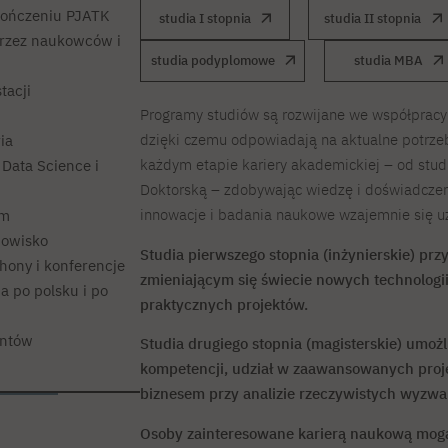
kończeniu PJATK
studia I stopnia
studia II stopnia
przez naukowców i
studia podyplomowe
studia MBA
tacji
Programy studiów są rozwijane we współpracy
dzięki czemu odpowiadają na aktualne potrzeb
ia
każdym etapie kariery akademickiej – od studi
 Data Science i
Doktorską – zdobywając wiedzę i doświadczen
innowacje i badania naukowe wzajemnie się uz
em
dowisko
Studia pierwszego stopnia (inżynierskie) pr
hony i konferencje
zmieniającym się świecie nowych technologii,
 po polsku i po
praktycznych projektów.
entów
Studia drugiego stopnia (magisterskie) umożl
kompetencji, udział w zaawansowanych proj
biznesem przy analizie rzeczywistych wyzwa
Osoby zainteresowane karierą naukową mogą