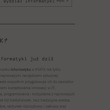
Wydział Informatyki
Więcej
K?
nformatyki już dziś
erunku
informatyka
w PJATK nie tylko
 najnowszymi narzędziami sztucznej
 przede wszystkim przygotowuje ich do zawodów
erami kształtowania innowacji w IT.
a, programowania i korzystania z najnowszych
ze niż kiedykolwiek, lecz tradycyjna wiedza
ra, rachunek różniczkowy i całkowy oraz