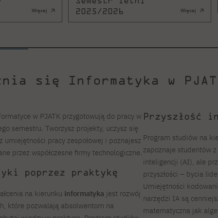
y
Semestr letni
2025/2026
Więcej
Więcej
żnia się Informatyka w PJAT
Przyszłość i
Informatyce w PJATK przygotowują do pracy w
ego semestru. Tworzysz projekty, uczysz się
Program studiów na ki
 umiejętności pracy zespołowej i poznajesz
zapoznaje studentów z
ane przez współczesne firmy technologiczne.
inteligencji (AI), ale
tyki poprzez praktykę
przyszłości – bycia lid
Umiejętności kodowani
łcenia na kierunku
informatyka
jest rozwój
narzędzi IA są cenniejs
ch, które pozwalają absolwentom na
matematyczna jak algeb
obytej wiedzy w praktyce. Program studiów