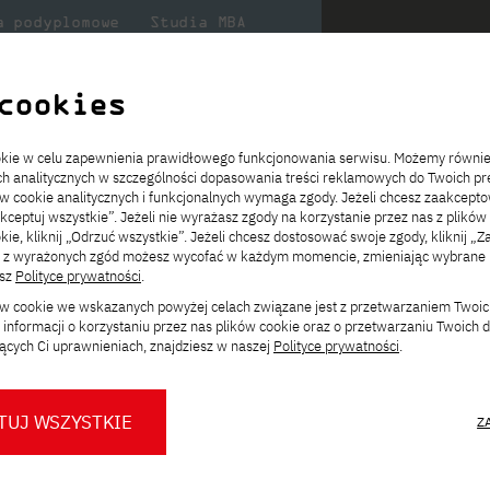
a podyplomowe
Studia MBA
Badania
Dla
Dl
lni
w PJATK
naukowe
studenta
pr
cookies
ookie w celu zapewnienia prawidłowego funkcjonowania serwisu. Możemy równi
cjonarne, polskojęzyczne
ach analitycznych w szczególności dopasowania treści reklamowych do Twoich pre
ie
ch
ickiego
Transfer z innej uczelni
Studia stacjonarne I st. PL
Wymiana z Japonią
JICA
Opłaty za studia
Studia stacjonarne I st. EN
Erasmus+
Wirtualna Polska
ów cookie analitycznych i funkcjonalnych wymaga zgody. Jeżeli chcesz zaakcepto
ia.
rz
,
Redukcja czesnego
Studia stacjonarne II st. PL
Uczelnie partnerskie
Orange Polska
Stypendia
Studia stacjonarne II st. EN
Dla studentów
akceptuj wszystkie”. Jeżeli nie wyrażasz zgody na korzystanie przez nas z plików
a
ektach,
ałaniami
kie, kliknij „Odrzuć wszystkie”. Jeżeli chcesz dostosować swoje zgody, kliknij „Z
Dni otwarte PJATK
Studia niestacjonarne I st. PL
Mobilność kadry
Wirtualny spacer po uczelni
Studia niestacjonarne II st. PL
Staże w Japonii
ą z wyrażonych zgód możesz wycofać w każdym momencie, zmieniając wybrane u
Kalendarium wydarzeń
Studia niestacjonarne blended
Kontakt
Rozkład roku akademickiego
Studia niestacjonarne blended
Zmień
esz
Polityce prywatności
.
rekrutacyjnych
learning * I st. PL
learning * I st. EN
ścieżkę studiów:
ków cookie we wskazanych powyżej celach związane jest z przetwarzaniem Twoi
Konsultacje teczek SNM
Studia niestacjonarne blended
Kontakt
informacji o korzystaniu przez nas plików cookie oraz o przetwarzaniu Twoich
* Z wykorzystaniem metod i technik
learning * II st. PL
ących Ci uprawnieniach, znajdziesz w naszej
Polityce prywatności
.
kształcenia na odległość
niestacjonarne, polskojęzyczne
iat
.
TUJ WSZYSTKIE
Z
w, architektów systemów, specjalistów AI,
O nas
O Biurze Prasowym
Organy
Press pack
owych technologii.
Dla nowych studentów
Spotkania tematyczne z PJATK
Komisje
Aktualności i komunikaty
Delegaci
Baza ekspertów PJATK