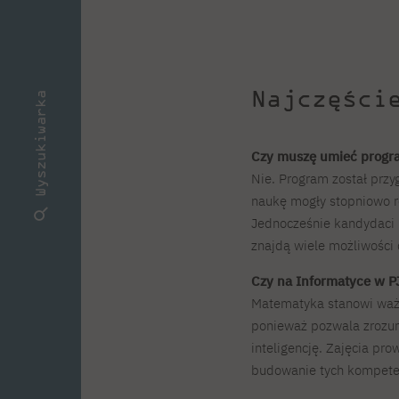
Najczęści
Wyszukiwarka
Czy muszę umieć progr
Nie. Program został przy
naukę mogły stopniowo r
Jednocześnie kandydaci 
znajdą wiele możliwości 
Czy na Informatyce w P
Matematyka stanowi ważn
ponieważ pozwala zrozum
inteligencję. Zajęcia p
budowanie tych kompeten