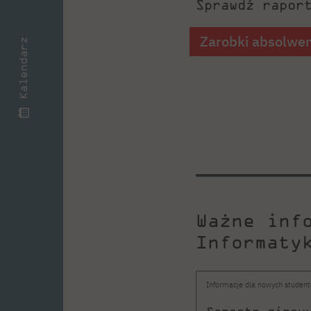
Sprawdź rapor
Zarobki absolwe
Kalendarz
Ważne inf
Informaty
Informacje dla nowych studen