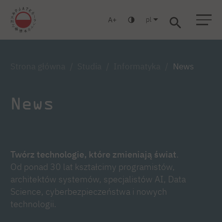
pl
A
Warszawa
Gdańsk
Liceum
Studia podyplomowe
Studia MBA
Zaloguj się
Strona główna
Studia
Informatyka
News
News
Twórz technologie, które zmieniają świat
.
Od ponad 30 lat kształcimy programistów,
architektów systemów, specjalistów AI, Data
Science, cyberbezpieczeństwa i nowych
technologii.