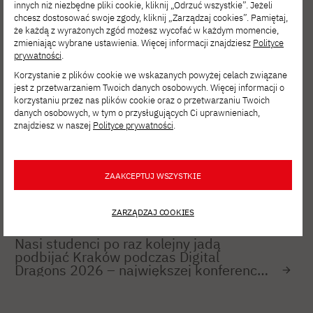
innych niż niezbędne pliki cookie, kliknij „Odrzuć wszystkie”. Jeżeli
Digital Dragons 2026 już za nami!
chcesz dostosować swoje zgody, kliknij „Zarządzaj cookies”. Pamiętaj,
że każdą z wyrażonych zgód możesz wycofać w każdym momencie,
zmieniając wybrane ustawienia. Więcej informacji znajdziesz
Polityce
prywatności
.
AKTUALNOŚCI
MAJ 22, 2026
Korzystanie z plików cookie we wskazanych powyżej celach związane
Warsaw Python Pizza 2026 po raz
jest z przetwarzaniem Twoich danych osobowych. Więcej informacji o
pierwszy w Polsce — i to na PJATK
korzystaniu przez nas plików cookie oraz o przetwarzaniu Twoich
danych osobowych, w tym o przysługujących Ci uprawnieniach,
znajdziesz w naszej
Polityce prywatności
.
AKTUALNOŚCI
MAJ 20, 2026
Za nami Cyber*Noc w PJATK!
ZAAKCEPTUJ WSZYSTKIE
ZARZĄDZAJ COOKIES
AKTUALNOŚCI
MAJ 14, 2026
Nasi studenci po raz kolejny jadą
podbijać Kraków podczas Digital
Dragons 2026 – największej konferencji
B2B dla Game Devu w Polsce!