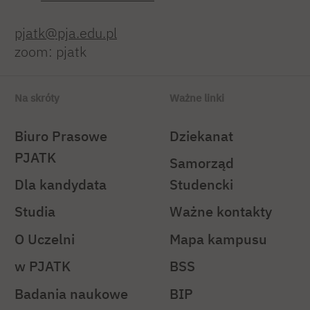
pjatk@pja.edu.pl
zoom: pjatk
Na skróty
Ważne linki
Biuro Prasowe
Dziekanat
PJATK
Samorząd
Dla kandydata
Studencki
Studia
Ważne kontakty
O Uczelni
Mapa kampusu
w PJATK
BSS
Badania naukowe
BIP