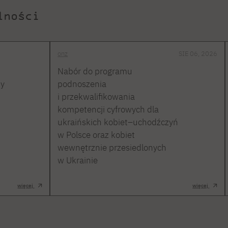
lności
onz
SIE 06, 2026
Nabór do programu
ty
podnoszenia
i przekwalifikowania
kompetencji cyfrowych dla
ukraińskich kobiet–uchodźczyń
w Polsce oraz kobiet
wewnętrznie przesiedlonych
w Ukrainie
więcej
więcej