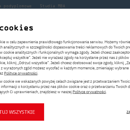
a podyplomowe
Studia MBA
Badania
Dla
Dl
lni
w PJATK
naukowe
studenta
pr
cookies
ział w 18. edycji Konkursu Młodych Mistrzów!
ookie w celu zapewnienia prawidłowego funkcjonowania serwisu. Możemy równi
ach analitycznych w szczególności dopasowania treści reklamowych do Twoich pre
ie
ch
ickiego
Transfer z innej uczelni
Studia stacjonarne I st. PL
Wymiana z Japonią
JICA
Opłaty za studia
Studia stacjonarne I st. EN
Erasmus+
Wirtualna Polska
ów cookie analitycznych i funkcjonalnych wymaga zgody. Jeżeli chcesz zaakcepto
ia.
rz
,
Redukcja czesnego
Studia stacjonarne II st. PL
Uczelnie partnerskie
Orange Polska
Stypendia
Studia stacjonarne II st. EN
Dla studentów
akceptuj wszystkie”. Jeżeli nie wyrażasz zgody na korzystanie przez nas z plików
a
ektach,
ałaniami
kie, kliknij „Odrzuć wszystkie”. Jeżeli chcesz dostosować swoje zgody, kliknij „Z
Dni otwarte PJATK
Studia niestacjonarne I st. PL
Mobilność kadry
Wirtualny spacer po uczelni
Studia niestacjonarne II st. PL
Staże w Japonii
ą z wyrażonych zgód możesz wycofać w każdym momencie, zmieniając wybrane u
Kalendarium wydarzeń
Studia niestacjonarne blended
Kontakt
Rozkład roku akademickiego
Studia niestacjonarne blended
esz
Polityce prywatności
.
w 18. edycji Konkurs
rekrutacyjnych
learning * I st. PL
learning * I st. EN
ków cookie we wskazanych powyżej celach związane jest z przetwarzaniem Twoi
Konsultacje teczek SNM
Studia niestacjonarne blended
Kontakt
informacji o korzystaniu przez nas plików cookie oraz o przetwarzaniu Twoich
* Z wykorzystaniem metod i technik
learning * II st. PL
ących Ci uprawnieniach, znajdziesz w naszej
Polityce prywatności
.
kształcenia na odległość
byłaś studentem lub doktorantem
w roku
TUJ WSZYSTKIE
Z
ś ciekawą pracę dyplomową, stworzyłeś
O nas
O Biurze Prasowym
Organy
Press pack
Dla nowych studentów
Spotkania tematyczne z PJATK
ne, działasz w kole naukowym,
Komisje
Aktualności i komunikaty
Delegaci
Baza ekspertów PJATK