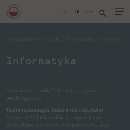
pl
A
Warszawa
Gdańsk
Liceum
Studia podyplomowe
Studia MBA
Zaloguj się
Strona główna
Studia
Informatyka
Informatyka,
Informatyka
Informatyka, studia I stopnia, stacjonarne,
polskojęzyczne
Twórz technologie, które zmieniają świat
.
Od ponad 30 lat kształcimy programistów,
architektów systemów, specjalistów AI, Data