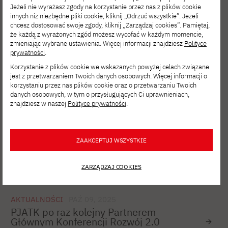
Jeżeli nie wyrażasz zgody na korzystanie przez nas z plików cookie
innych niż niezbędne pliki cookie, kliknij „Odrzuć wszystkie”. Jeżeli
AKTUALNOŚCI
MAR 23, 2026
chcesz dostosować swoje zgody, kliknij „Zarządzaj cookies”. Pamiętaj,
Wykład otwarty prof. dr. hab. Romana
że każdą z wyrażonych zgód możesz wycofać w każdym momencie,
Słowińskiego
zmieniając wybrane ustawienia. Więcej informacji znajdziesz
Polityce
prywatności
.
Korzystanie z plików cookie we wskazanych powyżej celach związane
jest z przetwarzaniem Twoich danych osobowych. Więcej informacji o
AKTUALNOŚCI
STY 09, 2026
korzystaniu przez nas plików cookie oraz o przetwarzaniu Twoich
Webinar „Skąd się biorą specjaliści
danych osobowych, w tym o przysługujących Ci uprawnieniach,
od cyberbezpieczeństwa?”
znajdziesz w naszej
Polityce prywatności
.
ZAAKCEPTUJ WSZYSTKIE
AKTUALNOŚCI
GRU 14, 2025
Ruszyła rekrutacja na studia II stopnia!
ZARZĄDZAJ COOKIES
AKTUALNOŚCI
PAŹ 09, 2025
PJATK po raz kolejny Partnerem
Głównym Konferencji Rozwój 2.0