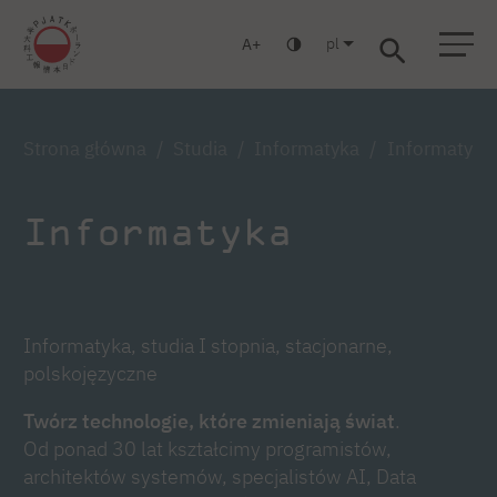
pl
A
Warszawa
Gdańsk
Liceum
Studia podyplomowe
Studia MBA
Zaloguj się
Strona główna
Studia
Informatyka
Informatyka,
Informatyka
Informatyka, studia I stopnia, stacjonarne,
polskojęzyczne
Twórz technologie, które zmieniają świat
.
Od ponad 30 lat kształcimy programistów,
architektów systemów, specjalistów AI, Data