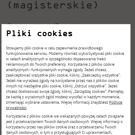
(magisterskie)
Czesne na I roku
Pliki cookies
studiów (miesięczne,
przez 10 mies. w roku)
Stosujemy pliki cookie w celu zapewnienia prawidłowego
funkcjonowania serwisu. Możemy również wykorzystywać pliki cookie
w celach analitycznych w szczególności dopasowania treści
reklamowych do Twoich preferencji. Korzystanie z plików cookie
analitycznych i funkcjonalnych wymaga zgody. Jeżeli chcesz
zaakceptować wszystkie pliki cookie, kliknij „Zaakceptuj wszystkie”.
Jeżeli nie wyrażasz zgody na korzystanie przez nas z plików cookie
innych niż niezbędne pliki cookie, kliknij „Odrzuć wszystkie”. Jeżeli
chcesz dostosować swoje zgody, kliknij „Zarządzaj cookies”. Pamiętaj,
że każdą z wyrażonych zgód możesz wycofać w każdym momencie,
zmieniając wybrane ustawienia. Więcej informacji znajdziesz
Polityce
2300 zł (za miesiąc)
prywatności
.
Korzystanie z plików cookie we wskazanych powyżej celach związane
Studia drugiego stopnia (magisterskie)
jest z przetwarzaniem Twoich danych osobowych. Więcej informacji o
korzystaniu przez nas plików cookie oraz o przetwarzaniu Twoich
uzupełniające stacjonarne polskojęzyczne 3-
danych osobowych, w tym o przysługujących Ci uprawnieniach,