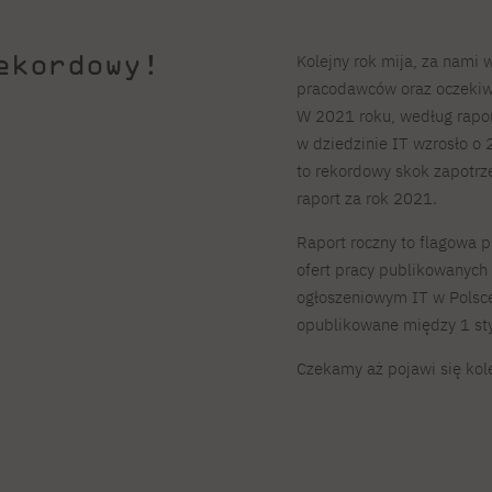
ekordowy!
Kolejny rok mija, za nami 
pracodawców oraz oczekiw
W 2021 roku, według raport
w dziedzinie IT wzrosło 
to rekordowy skok zapotrz
raport za rok 2021.
Raport roczny to flagowa p
ofert pracy publikowanych
ogłoszeniowym IT w Polsce.
opublikowane między 1 sty
Czekamy aż pojawi się kol