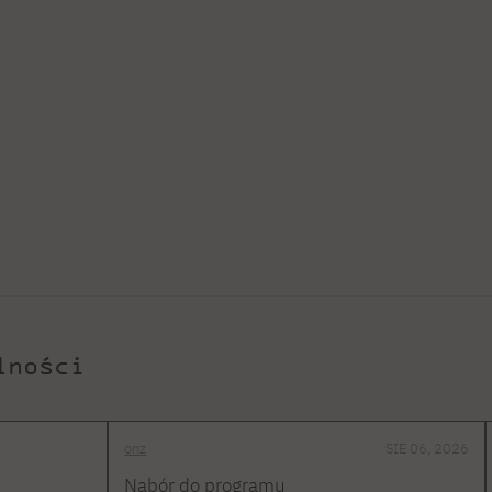
lności
onz
SIE 06, 2026
Nabór do programu