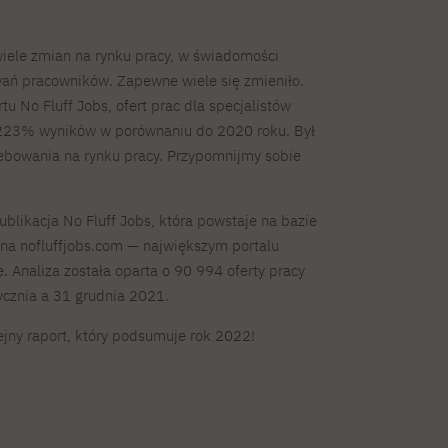
wiele zmian na rynku pracy, w świadomości
ań pracowników. Zapewne wiele się zmieniło.
u No Fluff Jobs, ofert prac dla specjalistów
o 223% wyników w porównaniu do 2020 roku. Był
ebowania na rynku pracy. Przypomnijmy sobie
ublikacja No Fluff Jobs, która powstaje na bazie
 na nofluffjobs.com — największym portalu
 Analiza została oparta o 90 994 oferty pracy
cznia a 31 grudnia 2021.
ejny raport, który podsumuje rok 2022!