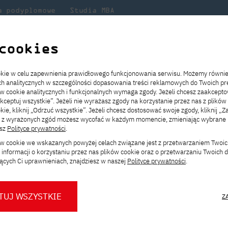
a podyplomowe
Studia MBA
Badania
Dla
Dl
lni
w PJATK
naukowe
studenta
pr
cookies
 na rynku pracy w IT 2021/2022
ookie w celu zapewnienia prawidłowego funkcjonowania serwisu. Możemy równi
ach analitycznych w szczególności dopasowania treści reklamowych do Twoich pre
ie
ch
ickiego
Transfer z innej uczelni
Studia stacjonarne I st. PL
Wymiana z Japonią
JICA
Opłaty za studia
Studia stacjonarne I st. EN
Erasmus+
Wirtualna Polska
ów cookie analitycznych i funkcjonalnych wymaga zgody. Jeżeli chcesz zaakcepto
ia.
rz
,
Redukcja czesnego
Studia stacjonarne II st. PL
Uczelnie partnerskie
Orange Polska
Stypendia
Studia stacjonarne II st. EN
Dla studentów
akceptuj wszystkie”. Jeżeli nie wyrażasz zgody na korzystanie przez nas z plików
a
ektach,
ałaniami
kie, kliknij „Odrzuć wszystkie”. Jeżeli chcesz dostosować swoje zgody, kliknij „Z
Dni otwarte PJATK
Studia niestacjonarne I st. PL
Mobilność kadry
Wirtualny spacer po uczelni
Studia niestacjonarne II st. PL
Staże w Japonii
ą z wyrażonych zgód możesz wycofać w każdym momencie, zmieniając wybrane u
Kalendarium wydarzeń
Studia niestacjonarne blended
Kontakt
Rozkład roku akademickiego
Studia niestacjonarne blended
esz
Polityce prywatności
.
ynku pracy w IT 2021
rekrutacyjnych
learning * I st. PL
learning * I st. EN
ków cookie we wskazanych powyżej celach związane jest z przetwarzaniem Twoi
Konsultacje teczek SNM
Studia niestacjonarne blended
Kontakt
informacji o korzystaniu przez nas plików cookie oraz o przetwarzaniu Twoich
* Z wykorzystaniem metod i technik
learning * II st. PL
ących Ci uprawnieniach, znajdziesz w naszej
Polityce prywatności
.
kształcenia na odległość
TUJ WSZYSTKIE
Z
?
W co warto inwestować, w 
O nas
O Biurze Prasowym
Organy
Press pack
Dla nowych studentów
Spotkania tematyczne z PJATK
najlepiej przygotować się 
Komisje
Aktualności i komunikaty
Delegaci
Baza ekspertów PJATK