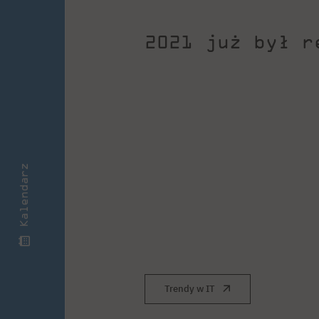
2021 już był r
Kalendarz
Trendy w IT