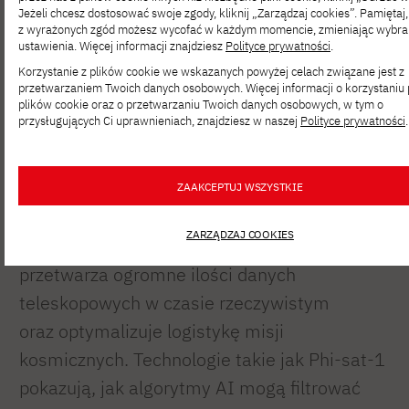
Jeżeli chcesz dostosować swoje zgody, kliknij „Zarządzaj cookies”. Pamiętaj
z wyrażonych zgód możesz wycofać w każdym momencie, zmieniając wybr
ustawienia. Więcej informacji znajdziesz
Polityce prywatności
.
Korzystanie z plików cookie we wskazanych powyżej celach związane jest z
przetwarzaniem Twoich danych osobowych. Więcej informacji o korzystaniu 
plików cookie oraz o przetwarzaniu Twoich danych osobowych, w tym o
przysługujących Ci uprawnieniach, znajdziesz w naszej
Polityce prywatności
.
phi-sat-1 –
https://www.esa.int/ESA_Multimedia/Missions/
sat/(result_type)/images
ZAAKCEPTUJ WSZYSTKIE
Sztuczna inteligencja zmienia też sposób
ZARZĄDZAJ COOKIES
zarządzania konstelacjami satelitarnymi,
przetwarza ogromne ilości danych
teleskopowych w czasie rzeczywistym
oraz optymalizuje logistykę misji
kosmicznych. Technologie takie jak Phi-sat-1
pokazują, jak algorytmy AI mogą filtrować