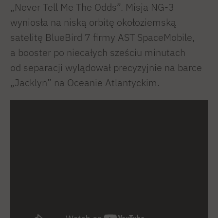
„Never Tell Me The Odds”. Misja NG-3
wyniosła na niską orbitę okołoziemską
satelitę BlueBird 7 firmy AST SpaceMobile,
a booster po niecałych sześciu minutach
od separacji wylądował precyzyjnie na barce
„Jacklyn” na Oceanie Atlantyckim.