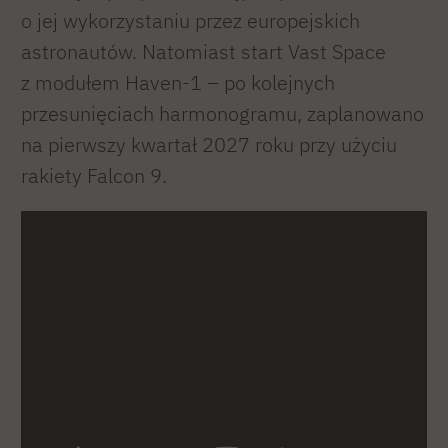
o jej wykorzystaniu przez europejskich
astronautów. Natomiast start Vast Space
z modułem Haven-1 – po kolejnych
przesunięciach harmonogramu, zaplanowano
na pierwszy kwartał 2027 roku przy użyciu
rakiety Falcon 9.