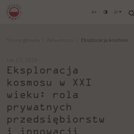
pl
A
Warszawa
Gdańsk
Liceum
Studia podyplomowe
Zaloguj się
Strona główna
Aktualności
Eksploracja kosmosu w 
cze 17, 2026
Eksploracja
kosmosu w XXI
wieku: rola
prywatnych
przedsiębiorstw
i innowacji