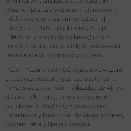
w militariach
, analizując doświadczenia
Ukrainy i Izraela z systemami ofensywnymi
i defensywnymi opartymi na sztucznej
inteligencji. Padły pytania o rolę Europy
i NATO w tym wyścigu technologicznym –
na które, na szczęście, padły też odpowiedzi
napawające ostrożnym optymizmem.
Marcin Mazur omówił też wyzwania związane
z bezpieczeństwem, łącznością satelitarną
i eksploracją kosmosu – pokazując, że AI jest
dziś nie tylko narzędziem analitycznym,
ale filarem strategicznym nowoczesnej
infrastruktury kosmicznej. To ważny kontekst,
bowiem rakiety SpaceX wynoszą