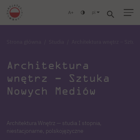
pl
A
Warszawa
Gdańsk
Liceum
Studia podyplomowe
Studia MBA
Zaloguj się
Strona główna
Studia
Architektura wnętrz – Sztu
Architektura
wnętrz – Sztuka
Nowych Mediów
Architektura Wnętrz — studia I stopnia,
niestacjonarne, polskojęzyczne