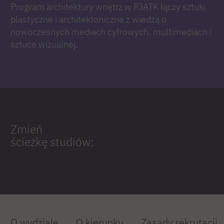
Program architektury wnętrz w PJATK łączy sztuki
plastyczne i architektoniczne z wiedzą o
nowoczesnych mediach cyfrowych, multimediach i
sztuce wizualnej.
Zmień
ścieżkę studiów:
O wydziale
O kierunku
Zasady rekrutacji