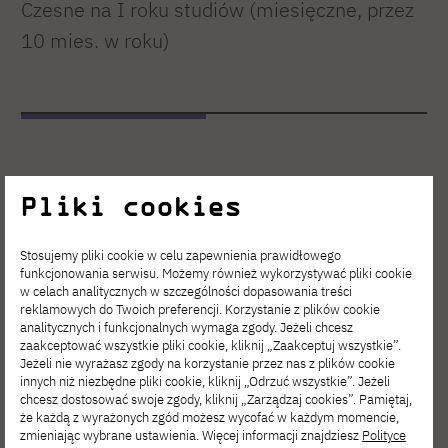
Czesne na I roku studiów (miesięczne, przez
10 mies. w roku)
Pliki cookies
1800 zł (za miesiąc)
Studia pierwszego stopnia (licencjackie)
Stosujemy pliki cookie w celu zapewnienia prawidłowego
funkcjonowania serwisu. Możemy również wykorzystywać pliki cookie
stacjonarne polskojęzyczne (dzienne)
w celach analitycznych w szczególności dopasowania treści
reklamowych do Twoich preferencji. Korzystanie z plików cookie
analitycznych i funkcjonalnych wymaga zgody. Jeżeli chcesz
zaakceptować wszystkie pliki cookie, kliknij „Zaakceptuj wszystkie”.
Jeżeli nie wyrażasz zgody na korzystanie przez nas z plików cookie
innych niż niezbędne pliki cookie, kliknij „Odrzuć wszystkie”. Jeżeli
chcesz dostosować swoje zgody, kliknij „Zarządzaj cookies”. Pamiętaj,
że każdą z wyrażonych zgód możesz wycofać w każdym momencie,
zmieniając wybrane ustawienia. Więcej informacji znajdziesz
Polityce