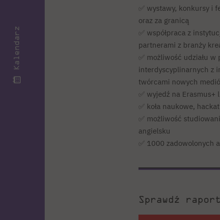
✅ wystawy, konkursy i f
oraz za granicą
Kalendarz
✅ współpraca z instytucj
partnerami z branży kre
✅ możliwość udziału w 
interdyscyplinarnych z 
twórcami nowych medi
✅ wyjedź na Erasmus+ l
✅ koła naukowe, hackat
✅ możliwość studiowania
angielsku
✅ 1000 zadowolonych 
Sprawdź rapor