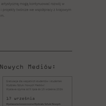
i artystyczną mogą kontynuować rozwój w
 i projekty twórcze we współpracy z krajowym
im.
Nowych Mediów:
Gratulacje dla wszystkich studentów i studentek
Wystawa PJATK na Fes
Wydziału Sztuki Nowych Mediów!
przyciągnęła setki odw
Wystawa czynna od 5 lipca do 15 września 2026
rzeczywiście doświadc
17 września
10 lipca
Wystawa końcoworoczna Wydziału Sztuki Nowych