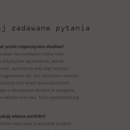
ej zadawane pytania
ać przed rozpoczęciem studiów?
Picasso! Ale podstawy trzeba mieć.
 artystyczne są pomocne, jednak
ność, wyobraźnia oraz chęć rozwoju.
rzygotowany tak, aby stopniowo rozwijać
rtystyczny pod okiem doświadczonych
ie w dzisiejszym świecie to narzędzia,
 w każdym kierunku. Tylko wyobraźnia Cię
duję własne portfolio?
trów realizujesz praktyczne projekty