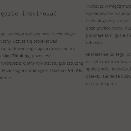
Tworzysz w międzynar
będzie inspirować
wykładowców, współpra
technologicznych oraz 
poza granice jednej dy
ign, a design spotyka nowe technologie.
powstaje tam, gdzie spo
tyczny, uczysz się projektować
człowiek.
ka, budować angażujące rozwiązania z
Niezależnie od tego, cz
esign Thinking
, poznajesz
i sztukę multimediów c
 tworzysz projekty wykorzystujące sztuczną
społeczności twórców, 
i technologie immersyjne, takie jak
VR, AR,
obiekty, ale także dośw
verse
.
dla świata jutra.