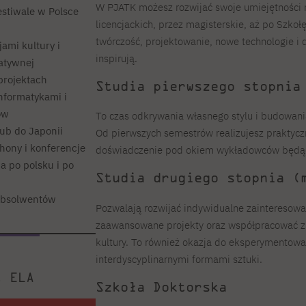
W PJATK możesz rozwijać swoje umiejętności 
estiwale w Polsce
licencjackich, przez magisterskie, aż po Szko
twórczość, projektowanie, nowe technologie i 
ami kultury i
inspirują.
atywnej
projektach
Studia pierwszego stopnia
informatykami i
ów
To czas odkrywania własnego stylu i budowani
ub do Japonii
Od pierwszych semestrów realizujesz praktyczn
hony i konferencje
doświadczenie pod okiem wykładowców będący
 po polsku i po
Studia drugiego stopnia (
absolwentów
Pozwalają rozwijać indywidualne zainteresowan
zaawansowane projekty oraz współpracować z p
kultury. To również okazja do eksperymentowa
interdyscyplinarnymi formami sztuki.
t ELA
Szkoła Doktorska