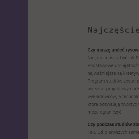
Najczęści
Czy muszę umieć rysow
Nie, nie musisz być jak 
Podstawowe umiejętności
najważniejsze są kreatyw
Program studiów został p
warsztat projektowy i a
wykładowców, a technolog
które pozwalają tworzyć
może ograniczyć!
Czy podczas studiów zbu
Tak. Od pierwszych semes