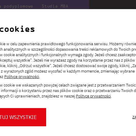
a podyplomowe
Studia MBA
Badania
Dla
Dl
lni
w PJATK
naukowe
studenta
pr
cookies
ookie w celu zapewnienia prawidłowego funkcjonowania serwisu. Możemy równi
 Mediów
ach analitycznych w szczególności dopasowania treści reklamowych do Twoich pre
ie
ch
ickiego
Transfer z innej uczelni
Studia stacjonarne I st. PL
Wymiana z Japonią
JICA
Opłaty za studia
Studia stacjonarne I st. EN
Erasmus+
Wirtualna Polska
, niestacjonarne, polskojęzyczne
ów cookie analitycznych i funkcjonalnych wymaga zgody. Jeżeli chcesz zaakcepto
ia.
rz
,
Redukcja czesnego
Studia stacjonarne II st. PL
Uczelnie partnerskie
Orange Polska
Stypendia
Studia stacjonarne II st. EN
Dla studentów
akceptuj wszystkie”. Jeżeli nie wyrażasz zgody na korzystanie przez nas z plików
a
ektach,
ałaniami
kie, kliknij „Odrzuć wszystkie”. Jeżeli chcesz dostosować swoje zgody, kliknij „Z
Dni otwarte PJATK
Studia niestacjonarne I st. PL
Mobilność kadry
Wirtualny spacer po uczelni
Studia niestacjonarne II st. PL
Staże w Japonii
ą z wyrażonych zgód możesz wycofać w każdym momencie, zmieniając wybrane u
Kalendarium wydarzeń
Studia niestacjonarne blended
Kontakt
Rozkład roku akademickiego
Studia niestacjonarne blended
esz
Polityce prywatności
.
rekrutacyjnych
learning * I st. PL
learning * I st. EN
a wnętrz –
Zmień
ków cookie we wskazanych powyżej celach związane jest z przetwarzaniem Twoi
Konsultacje teczek SNM
Studia niestacjonarne blended
Kontakt
ścieżkę studiów:
informacji o korzystaniu przez nas plików cookie oraz o przetwarzaniu Twoich
* Z wykorzystaniem metod i technik
learning * II st. PL
ch Mediów
ących Ci uprawnieniach, znajdziesz w naszej
Polityce prywatności
.
kształcenia na odległość
TUJ WSZYSTKIE
Z
topnia, niestacjonarne,
O nas
O Biurze Prasowym
Organy
Press pack
Dla nowych studentów
Spotkania tematyczne z PJATK
Komisje
Aktualności i komunikaty
Delegaci
Baza ekspertów PJATK