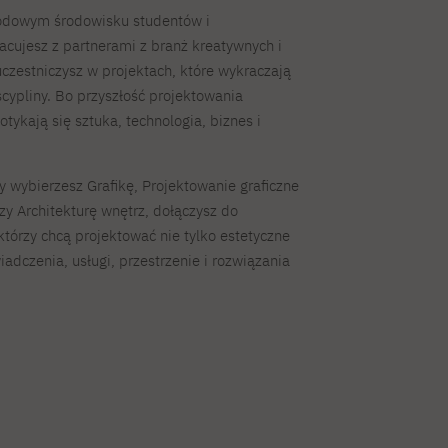
odowym środowisku studentów i
cujesz z partnerami z branż kreatywnych i
uczestniczysz w projektach, które wykraczają
scypliny. Bo przyszłość projektowania
tykają się sztuka, technologia, biznes i
y wybierzesz Grafikę, Projektowanie graficzne
zy Architekturę wnętrz, dołączysz do
którzy chcą projektować nie tylko estetyczne
iadczenia, usługi, przestrzenie i rozwiązania