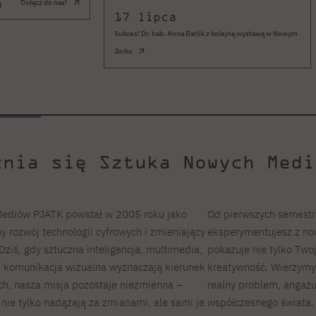
a
Dołącz do nas!
17 lipca
Sukces! Dr. hab. Anna Barlik z kolejną wystawą w Nowym
Jorku
żnia się Sztuka Nowych Medi
Mediów PJATK powstał w 2005 roku jako
Od pierwszych semestró
 rozwój technologii cyfrowych i zmieniający
eksperymentujesz z now
Dziś, gdy sztuczna inteligencja, multimedia,
pokazuje nie tylko Twoj
 i komunikacja wizualna wyznaczają kierunek
kreatywność. Wierzymy, 
ch, nasza misja pozostaje niezmienna –
realny problem, angaż
 nie tylko nadążają za zmianami, ale sami je
współczesnego świata.