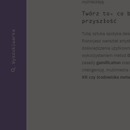
wyznaczają.
Twórz to, co 
przyszłość
Wyszukiwarka
Tutaj sztuka spotyka des
Rozwijasz warsztat artys
doświadczenia użytkowni
wykorzystaniem metod
D
zasady
gamification
oraz
inteligencję, multimedia 
XR czy środowiska meta