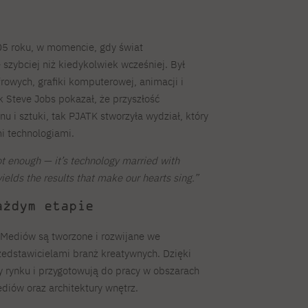
5 roku, w momencie, gdy świat
ę szybciej niż kiedykolwiek wcześniej. Był
owych, grafiki komputerowej, animacji i
 Steve Jobs pokazał, że przyszłość
gnu i sztuki, tak PJATK stworzyła wydział, który
i technologiami.
ot enough — it’s technology married with
yields the results that make our hearts sing.”
ażdym etapie
Mediów są tworzone i rozwijane we
zedstawicielami branż kreatywnych. Dzięki
 rynku i przygotowują do pracy w obszarach
diów oraz architektury wnętrz.