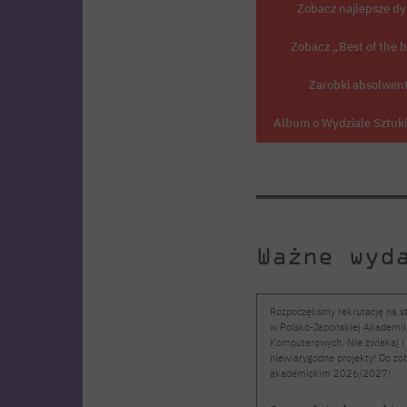
Zobacz najlepsze d
Zobacz „Best of the 
Zarobki absolwe
Album o Wydziale Sztu
Ważne wyd
Rozpoczęliśmy rekrutację na st
w Polsko-Japońskiej Akademii
Komputerowych. Nie zwlekaj i 
niewiarygodne projekty! Do z
akademickim 2026/2027!