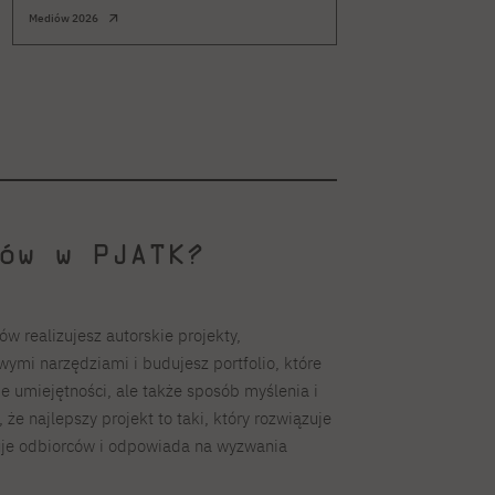
Sztuka nowych mediów,
Mediów 2026
ów w PJATK?
w realizujesz autorskie projekty,
ymi narzędziami i budujesz portfolio, które
e umiejętności, ale także sposób myślenia i
że najlepszy projekt to taki, który rozwiązuje
uje odbiorców i odpowiada na wyzwania