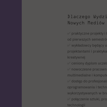
Dlaczego Wydz
Nowych Mediów
✅ praktyczne projekty i
od pierwszych semestr
✅ wykładowcy będący uz
projektantami i praktyk
kreatywnej
✅ ceniony dyplom uczel
✅ nowoczesne pracownie
multimedialne i kompu
✅ dostęp do profesjona
oprogramowania i techno
wykorzystywanych w br
✅ połączenie sztuki, pr
technologii