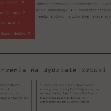
yplomy 2025!
Osoby zainteresowane działalnością naukową 
Szkole Doktorskiej PJATK, prowadząc badania
best” animacje
i międzynarodowym środowiskiem akademick
ntów PJATK
ki Nowych Mediów
arzenia na Wydziale Sztuki 
udia artystyczne
17 lipca 2026 roku w galerii Nguyen Wahed
 Technik
w nowojorskiej dzielnicy East Village otworzy się
zacznij tworzyć
wystawa „We Had Been Citizens of No Country”,
obaczenia w nowym roku
prezentująca prace Anny Barlik z PJATK
oraz irlandzkiego artysty Johna Gerrarda.