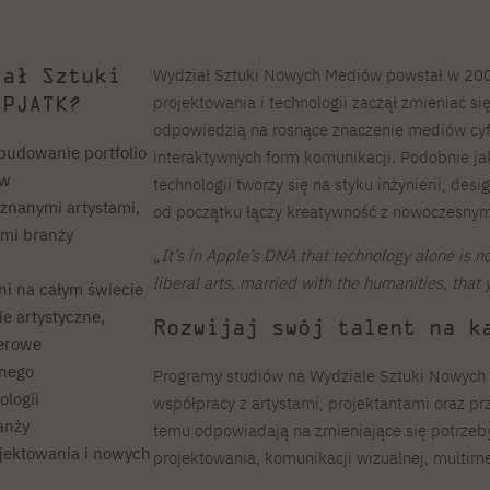
iał Sztuki
Wydział Sztuki Nowych Mediów powstał w 200
 PJATK?
projektowania i technologii zaczął zmieniać si
odpowiedzią na rosnące znaczenie mediów cyfr
 budowanie portfolio
interaktywnych form komunikacji. Podobnie jak
ów
technologii tworzy się na styku inżynierii, desi
nanymi artystami,
od początku łączy kreatywność z nowoczesnym
ami branży
„It’s in Apple’s DNA that technology alone is n
liberal arts, married with the humanities, that 
ni na całym świecie
 artystyczne,
Rozwijaj swój talent na k
terowe
lnego
Programy studiów na Wydziale Sztuki Nowych 
logii
współpracy z artystami, projektantami oraz pr
anży
temu odpowiadają na zmieniające się potrzeby
ojektowania i nowych
projektowania, komunikacji wizualnej, multime