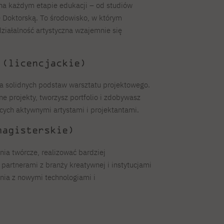
na każdym etapie edukacji – od studiów
łę Doktorską. To środowisko, w którym
działalność artystyczna wzajemnie się
 (licencjackie)
a solidnych podstaw warsztatu projektowego.
e projekty, tworzysz portfolio i zdobywasz
ch aktywnymi artystami i projektantami.
magisterskie)
ia twórcze, realizować bardziej
artnerami z branży kreatywnej i instytucjami
nia z nowymi technologiami i