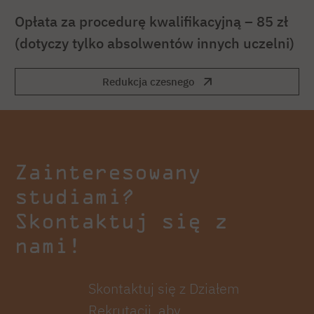
Opłata za procedurę kwalifikacyjną – 85 zł
(dotyczy tylko absolwentów innych uczelni)
Redukcja czesnego
Zainteresowany
studiami?
Skontaktuj się z
nami!
Skontaktuj się z Działem
Rekrutacji, aby