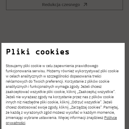
Redukcja czesnego
Pliki cookies
Opłaty
obowiązujące
od
Stosujemy pliki cookie w celu zapewnienia prawidłowego
funkcjonowania serwisu. Możemy również wykorzystywać pliki cookie
w celach analitycznych w szczególności dopasowania treści
roku akademickiego
reklamowych do Twoich preferencji. Korzystanie z plików cookie
analitycznych i funkcjonalnych wymaga zgody. Jeżeli chcesz
2023/2024
zaakceptować wszystkie pliki cookie, kliknij „Zaakceptuj wszystkie”.
Jeżeli nie wyrażasz zgody na korzystanie przez nas z plików cookie
Studia drugiego
innych niż niezbędne pliki cookie, kliknij „Odrzuć wszystkie”. Jeżeli
chcesz dostosować swoje zgody, kliknij „Zarządzaj cookies”. Pamiętaj,
stopnia
że każdą z wyrażonych zgód możesz wycofać w każdym momencie,
zmieniając wybrane ustawienia. Więcej informacji znajdziesz
Polityce
prywatności
.
(magisterskie)