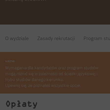
O wydziale
Zasady rekrutacji
Program st
ważne:
Wymagania dla kandydatów oraz program studiów
mogą różnić się w zależności od ścieżki językowej i
trybu studiów danego kierunku.
Upewnij się, że poznałeś wszystkie opcje.
Opłaty