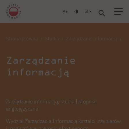
pl
A
Warszawa
Gdańsk
Liceum
Studia podyplomowe
Studia MBA
Zaloguj się
Strona główna
Studia
Zarządzanie informacją
Za
Zarządzanie
informacją
Zarządzanie informacją, studia I stopnia,
anglojęzyczne
Wydział Zarządzania Informacją kształci inżynierów
i magistrów w zakresie efektywnego