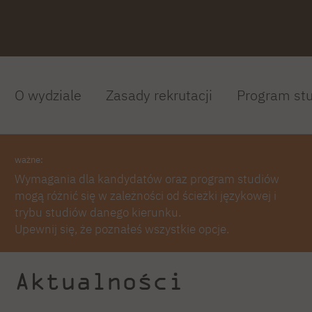
O wydziale
Zasady rekrutacji
Program st
ważne:
Wymagania dla kandydatów oraz program studiów
mogą różnić się w zależności od ścieżki językowej i
trybu studiów danego kierunku.
Upewnij się, że poznałeś wszystkie opcje.
Aktualności