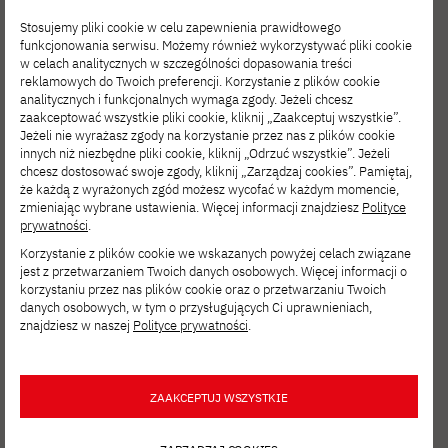
Studenci WZI wśród jednych
Stosujemy pliki cookie w celu zapewnienia prawidłowego
z najlepszych zespołów Akademickich
funkcjonowania serwisu. Możemy również wykorzystywać pliki cookie
Mistrzostw Menedżerskich
w celach analitycznych w szczególności dopasowania treści
reklamowych do Twoich preferencji. Korzystanie z plików cookie
analitycznych i funkcjonalnych wymaga zgody. Jeżeli chcesz
zaakceptować wszystkie pliki cookie, kliknij „Zaakceptuj wszystkie”.
Jeżeli nie wyrażasz zgody na korzystanie przez nas z plików cookie
AKTUALNOŚCI
LUT 15, 2026
innych niż niezbędne pliki cookie, kliknij „Odrzuć wszystkie”. Jeżeli
Level Up: Zarządzanie Informacją –
chcesz dostosować swoje zgody, kliknij „Zarządzaj cookies”. Pamiętaj,
podejmij wyzwanie biznesowe
że każdą z wyrażonych zgód możesz wycofać w każdym momencie,
z wykorzystaniem AI
zmieniając wybrane ustawienia. Więcej informacji znajdziesz
Polityce
prywatności
.
Korzystanie z plików cookie we wskazanych powyżej celach związane
jest z przetwarzaniem Twoich danych osobowych. Więcej informacji o
AKTUALNOŚCI
LUT 13, 2026
korzystaniu przez nas plików cookie oraz o przetwarzaniu Twoich
Webinar informacyjny: Zarządzanie
danych osobowych, w tym o przysługujących Ci uprawnieniach,
Informacją (studia II stopnia)
znajdziesz w naszej
Polityce prywatności
.
ZAAKCEPTUJ WSZYSTKIE
AKTUALNOŚCI
STY 09, 2026
Webinar „Skąd się biorą specjaliści