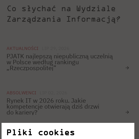
Co słychać na Wydziale
Zarządzania Informacją?
AKTUALNOŚCI
LIP 29, 2026
PJATK najlepszą niepubliczną uczelnią
w Polsce według rankingu
„Rzeczpospolitej”
ABSOLWENCI
LIP 02, 2026
Rynek IT w 2026 roku. Jakie
kompetencje otwierają dziś drzwi
do kariery?
Pliki cookies
AKTUALNOŚCI
CZE 08, 2026