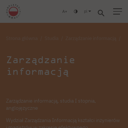
pl
A
Warszawa
Gdańsk
Liceum
Studia podyplomowe
Studia MBA
Zaloguj się
Strona główna
Studia
Zarządzanie informacją
Za
Zarządzanie
informacją
Zarządzanie informacją, studia I stopnia,
anglojęzyczne
Wydział Zarządzania Informacją kształci inżynierów
i magistrów w zakresie efektywnego