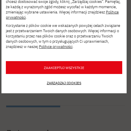
Viktoriia Kaminska
chcesz dostosować swoje zgody, kliknij „Zarządzaj cookies”. Pamiętaj,
że każdą z wyrażonych zgód możesz wycofać w każdym momencie,
Ivan Tsimchyshyn
zmieniając wybrane ustawienia. Więcej informacji znajdziesz
Polityce
Dzmitry Pisarchyk
prywatności
.
Korzystanie z plików cookie we wskazanych powyżej celach związane
jest z przetwarzaniem Twoich danych osobowych. Więcej informacji o
SGH:
korzystaniu przez nas plików cookie oraz o przetwarzaniu Twoich
Marta Pachocka
danych osobowych, w tym o przysługujących Ci uprawnieniach,
znajdziesz w naszej
Polityce prywatności
.
Joanna Popławska
Dominik Wach
ZAAKCEPTUJ WSZYSTKIE
Więcej
ZARZĄDZAJ COOKIES
informacji: https://www.welcomingspaces.eu/