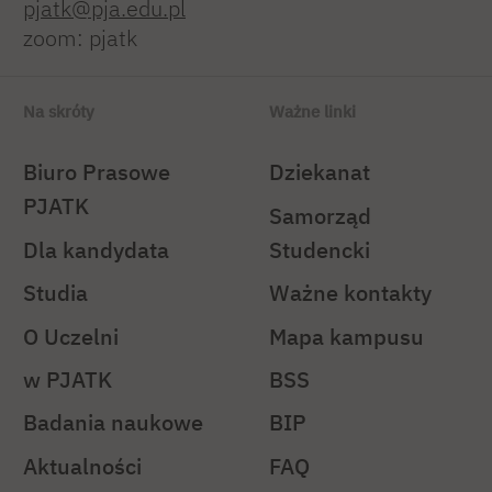
pjatk@pja.edu.pl
zoom: pjatk
Na skróty
Ważne linki
Biuro Prasowe
Dziekanat
PJATK
Samorząd
Dla kandydata
Studencki
Studia
Ważne kontakty
O Uczelni
Mapa kampusu
w PJATK
BSS
Badania naukowe
BIP
Aktualności
FAQ