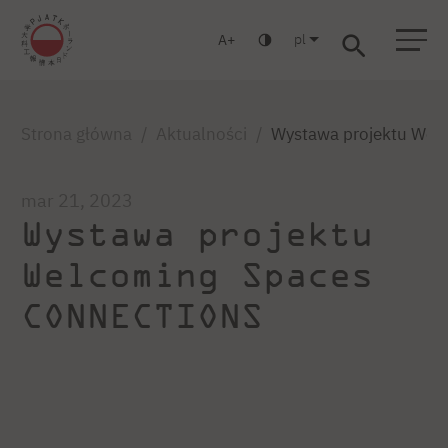
pl
A
Warszawa
Gdańsk
Liceum
Studia podyplomowe
Studia MBA
Zaloguj się
Strona główna
Aktualności
Wystawa projektu We
mar 21, 2023
Wystawa projektu
Welcoming Spaces
CONNECTIONS