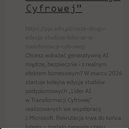
Cyfrowej”
https://pja.edu.pl/rusza-druga-
edycja-studiow-lider-ai-w-
transformacji-cyfrowej/
Chcesz wdrażać generatywną AI
mądrze, bezpiecznie i z realnym
efektem biznesowym? W marcu 2026
startuje kolejna edycja studiów
podyplomowych „Lider AI
w Transformacji Cyfrowej”
realizowanych we współpracy
z Microsoft. Rekrutacja trwa do końca
lutego – zostało niewiele czasu