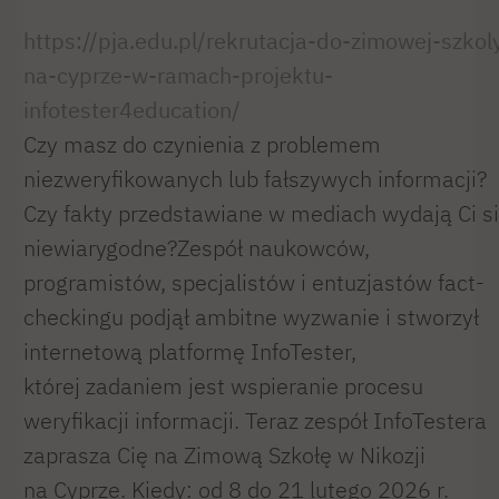
https://pja.edu.pl/rekrutacja-do-zimowej-szkol
na-cyprze-w-ramach-projektu-
infotester4education/
Czy masz do czynienia z problemem
niezweryfikowanych lub fałszywych informacji?
Czy fakty przedstawiane w mediach wydają Ci s
niewiarygodne?Zespół naukowców,
programistów, specjalistów i entuzjastów fact-
checkingu podjął ambitne wyzwanie i stworzył
internetową platformę InfoTester,
której zadaniem jest wspieranie procesu
weryfikacji informacji. Teraz zespół InfoTestera
zaprasza Cię na Zimową Szkołę w Nikozji
na Cyprze. Kiedy: od 8 do 21 lutego 2026 r.