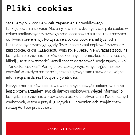
na dołączenie! Bądź AI-First i zmień
Pliki cookies
oblicze Twojej organizacji!
Stosujemy pliki cookie w celu zapewnienia prawidłowego
Dynamiczny rozwój generatywnej AI
funkcjonowania serwisu. Możemy również wykorzystywać pliki cookie w
i rosnące znaczenie danych zmieniają
celach analitycznych w szczególności dopasowania treści reklamowych
do Twoich preferencji. Korzystanie z plików cookie analitycznych i
sposób podejmowania decyzji,
funkcjonalnych wymaga zgody. Jeżeli chcesz zaakceptować wszystkie
pliki cookie, kliknij „Zaakceptuj wszystkie”. Jeżeli nie wyrażasz zgody na
budowania strategii
korzystanie przez nas z plików cookie innych niż niezbędne pliki cookie,
kliknij „Odrzuć wszystkie”. Jeżeli chcesz dostosować swoje zgody, kliknij
oraz projektowania procesów
„Zarządzaj cookies”. Pamiętaj, że każdą z wyrażonych zgód możesz
w organizacjach. Studia podyplomowe
wycofać w każdym momencie, zmieniając wybrane ustawienia. Więcej
informacji znajdziesz
Polityce prywatności
.
[…]
Korzystanie z plików cookie we wskazanych powyżej celach związane
jest z przetwarzaniem Twoich danych osobowych. Więcej informacji o
Ruszyła
korzystaniu przez nas plików cookie oraz o przetwarzaniu Twoich danych
osobowych, w tym o przysługujących Ci uprawnieniach, znajdziesz w
rekrutacja
naszej
Polityce prywatności
.
na kursy
ZAAKCEPTUJ WSZYSTKIE