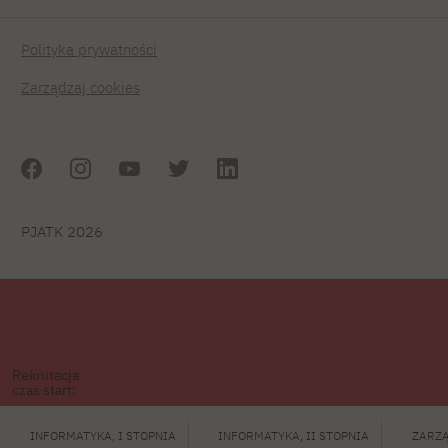
Polityka prywatności
Zarządzaj cookies
PJATK 2026
Rekrutacja
czas start:
INFORMATYKA, I STOPNIA
INFORMATYKA, II STOPNIA
ZARZĄ