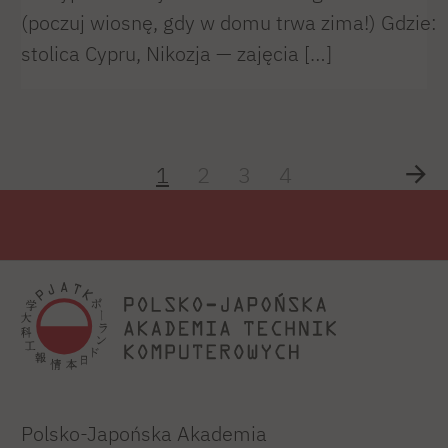
(poczuj wiosnę, gdy w domu trwa zima!) Gdzie:
stolica Cypru, Nikozja — zajęcia […]
1
2
3
4
Polsko-Japońska Akademia