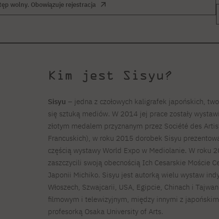
ęp wolny. Obowiązuje rejestracja
Kim jest Sisyu?
Sisyu
– jedna z czołowych kaligrafek japońskich, two
się sztuką mediów. W 2014 jej prace zostały wysta
złotym medalem przyznanym przez Société des Artis
Francuskich), w roku 2015 dorobek Sisyu prezento
częścią wystawy World Expo w Mediolanie. W roku 20
zaszczycili swoją obecnością Ich Cesarskie Moście C
Japonii Michiko. Sisyu jest autorką wielu wystaw ind
Włoszech, Szwajcarii, USA, Egipcie, Chinach i Tajw
filmowym i telewizyjnym, między innymi z japoński
profesorką Osaka University of Arts.