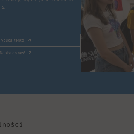
ia.
Aplikuj teraz!
Napisz do nas!
lności