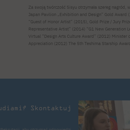
Za swoją twórczość Sisyu otrzymała szereg nagród, w
Japan Pavilion „Exhibition and Design” Gold Award (
“Guest of Honor Artist” (2015), Gold Prize / Jury Pr
Representative Artist” (2014) “G1 New Generation 
Virtual “Design Arts Culture Award” (2012) Minister o
Appreciation (2012) The 5th Teshima Starship Awar
udiami? Skontaktuj
 Rekrutacji, aby otrzymać odpowiedzi