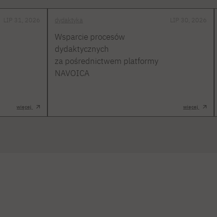
LIP 31, 2026
dydaktyka
LIP 30, 2026
Wsparcie procesów
dydaktycznych
za pośrednictwem platformy
NAVOICA
więcej
więcej