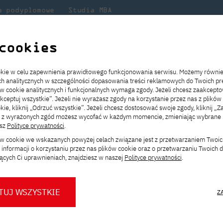
a podyplomowe
Studia MBA
Badania
Dla
Dl
lni
w PJATK
naukowe
studenta
pr
cookies
i warsztaty japońskiej kaligrafii mistrzyni Sisyu
ookie w celu zapewnienia prawidłowego funkcjonowania serwisu. Możemy równi
ach analitycznych w szczególności dopasowania treści reklamowych do Twoich pre
ie
ch
ickiego
Transfer z innej uczelni
Studia stacjonarne I st. PL
Wymiana z Japonią
JICA
Opłaty za studia
Studia stacjonarne I st. EN
Erasmus+
Wirtualna Polska
ów cookie analitycznych i funkcjonalnych wymaga zgody. Jeżeli chcesz zaakcepto
ia.
rz
,
Redukcja czesnego
Studia stacjonarne II st. PL
Uczelnie partnerskie
Orange Polska
Stypendia
Studia stacjonarne II st. EN
Dla studentów
akceptuj wszystkie”. Jeżeli nie wyrażasz zgody na korzystanie przez nas z plików
a
ektach,
ałaniami
kie, kliknij „Odrzuć wszystkie”. Jeżeli chcesz dostosować swoje zgody, kliknij „Z
Dni otwarte PJATK
Studia niestacjonarne I st. PL
Mobilność kadry
Wirtualny spacer po uczelni
Studia niestacjonarne II st. PL
Staże w Japonii
ą z wyrażonych zgód możesz wycofać w każdym momencie, zmieniając wybrane u
Kalendarium wydarzeń
Studia niestacjonarne blended
Kontakt
Rozkład roku akademickiego
Studia niestacjonarne blended
esz
Polityce prywatności
.
rsztaty japońskiej ka
rekrutacyjnych
learning * I st. PL
learning * I st. EN
ków cookie we wskazanych powyżej celach związane jest z przetwarzaniem Twoi
Konsultacje teczek SNM
Studia niestacjonarne blended
Kontakt
informacji o korzystaniu przez nas plików cookie oraz o przetwarzaniu Twoich
isyu
* Z wykorzystaniem metod i technik
learning * II st. PL
ących Ci uprawnieniach, znajdziesz w naszej
Polityce prywatności
.
kształcenia na odległość
onii ponad 1000 lat. Także dzisiaj, w czasach znaczących
TUJ WSZYSTKIE
Z
ligrafii jest nadal częścią curriculum edukacyjnego
O nas
O Biurze Prasowym
Organy
Press pack
Dla nowych studentów
Spotkania tematyczne z PJATK
 dlaczego? Otóż pozostając w ścisłej relacji z ludzkim
Komisje
Aktualności i komunikaty
Delegaci
Baza ekspertów PJATK