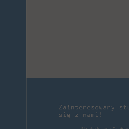
Zainteresowany st
się z nami!
Skontaktuj się z Działem