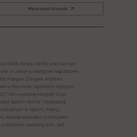
Wydarzenie Facebook
rzy także obrazy, rzeźby oraz zajmuje
wione w Luwrze a następnie nagrodzone
tes Français (Związek Artystów
wano w Pawilonie Japońskim będącym
17 roku wystawę kaligrafii Sisyu
esarz Japonii Akihito i Cesarzowa
ywidualnych w Japonii, Francji,
anie. Współpracowała z przemysłem
m publicznym nadawcą NHK, jest