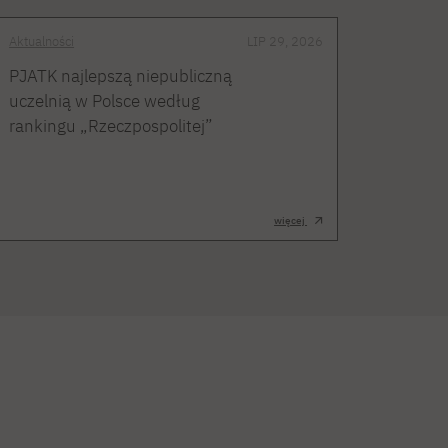
Aktualności
LIP 29, 2026
PJATK najlepszą niepubliczną
uczelnią w Polsce według
rankingu „Rzeczpospolitej”
więcej