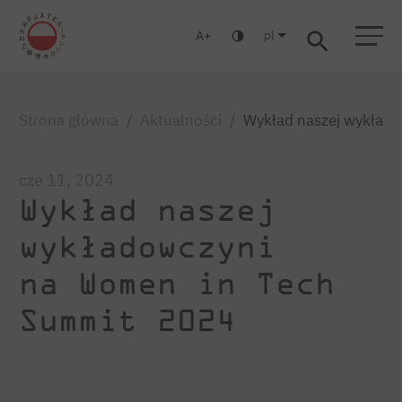
pl
A
Warszawa
Gdańsk
Liceum
Studia podyplomowe
Studia MBA
Zaloguj się
Strona główna
Aktualności
Wykład naszej wykład
cze 11, 2024
Wykład naszej
wykładowczyni
na Women in Tech
Summit 2024