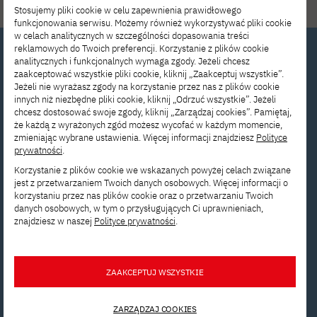
#RównośćGenders #PJATK
Stosujemy pliki cookie w celu zapewnienia prawidłowego
funkcjonowania serwisu. Możemy również wykorzystywać pliki cookie
w celach analitycznych w szczególności dopasowania treści
reklamowych do Twoich preferencji. Korzystanie z plików cookie
analitycznych i funkcjonalnych wymaga zgody. Jeżeli chcesz
zaakceptować wszystkie pliki cookie, kliknij „Zaakceptuj wszystkie”.
Zainteresowany
Jeżeli nie wyrażasz zgody na korzystanie przez nas z plików cookie
innych niż niezbędne pliki cookie, kliknij „Odrzuć wszystkie”. Jeżeli
studiami? Skontaktuj
chcesz dostosować swoje zgody, kliknij „Zarządzaj cookies”. Pamiętaj,
że każdą z wyrażonych zgód możesz wycofać w każdym momencie,
się z nami!
zmieniając wybrane ustawienia. Więcej informacji znajdziesz
Polityce
prywatności
.
Korzystanie z plików cookie we wskazanych powyżej celach związane
Skontaktuj się z Działem
jest z przetwarzaniem Twoich danych osobowych. Więcej informacji o
korzystaniu przez nas plików cookie oraz o przetwarzaniu Twoich
Rekrutacji, aby
danych osobowych, w tym o przysługujących Ci uprawnieniach,
znajdziesz w naszej
Polityce prywatności
.
otrzymać odpowiedzi
na wszystkie swoje pytania.
ZAAKCEPTUJ WSZYSTKIE
rekrutacja@pja.edu.pl
ZARZĄDZAJ COOKIES