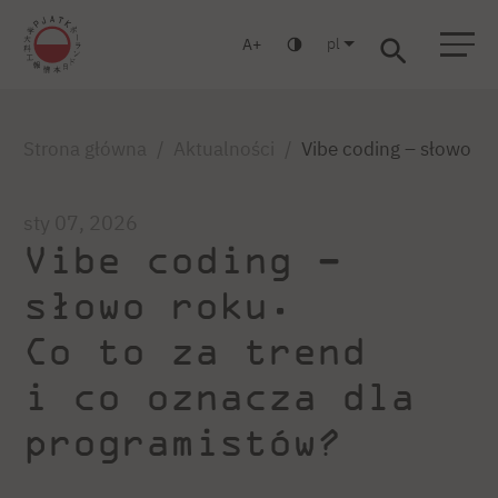
pl
A
Warszawa
Gdańsk
Liceum
Studia podyplomowe
Studia MBA
Zaloguj się
Strona główna
Aktualności
Vibe coding – słowo ro
sty 07, 2026
Vibe coding –
słowo roku.
Co to za trend
i co oznacza dla
programistów?