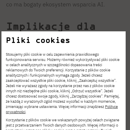
co ma bogaty ekosystem wsparcia AI.
Implikacje dla
edukacji
Pliki cookies
programistów
Stosujemy pliki cookie w celu zapewnienia prawidłowego
funkcjonowania serwisu. Możemy również wykorzystywać pliki cookie
w celach analitycznych w szczególności dopasowania treści
Uniwersytety i platformy edukacyjne muszą
reklamowych do Twoich preferencji. Korzystanie z plików cookie
analitycznych i funkcjonalnych wymaga zgody. Jeżeli chcesz
adaptować swoje kursy. Tradycyjne podejście
zaakceptować wszystkie pliki cookie, kliknij „Zaakceptuj wszystkie”.
Jeżeli nie wyrażasz zgody na korzystanie przez nas z plików cookie
do nauczania programowania – gdzie
innych niż niezbędne pliki cookie, kliknij „Odrzuć wszystkie”. Jeżeli
studenci spędzają godziny na pisaniu kodu
chcesz dostosować swoje zgody, kliknij „Zarządzaj cookies”. Pamiętaj,
że każdą z wyrażonych zgód możesz wycofać w każdym momencie,
od zera – może wymagać rewizji.
zmieniając wybrane ustawienia. Więcej informacji znajdziesz
Polityce
prywatności
.
Jeśli rozważasz właśnie studia na kierunku
Korzystanie z plików cookie we wskazanych powyżej celach związane
jest z przetwarzaniem Twoich danych osobowych. Więcej informacji o