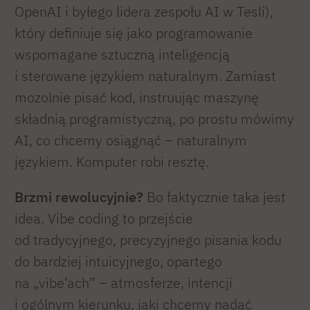
OpenAI i byłego lidera zespołu AI w Tesli),
który definiuje się jako programowanie
wspomagane sztuczną inteligencją
i sterowane językiem naturalnym. Zamiast
mozolnie pisać kod, instruując maszynę
składnią programistyczną, po prostu mówimy
AI, co chcemy osiągnąć – naturalnym
językiem. Komputer robi resztę.
Brzmi rewolucyjnie?
Bo faktycznie taka jest
idea. Vibe coding to przejście
od tradycyjnego, precyzyjnego pisania kodu
do bardziej intuicyjnego, opartego
na „vibe’ach” – atmosferze, intencji
i ogólnym kierunku, jaki chcemy nadać