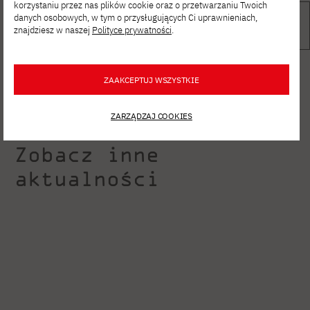
korzystaniu przez nas plików cookie oraz o przetwarzaniu Twoich
danych osobowych, w tym o przysługujących Ci uprawnieniach,
znajdziesz w naszej
Polityce prywatności
.
ZAAKCEPTUJ WSZYSTKIE
ZARZĄDZAJ COOKIES
Zobacz inne
aktualności