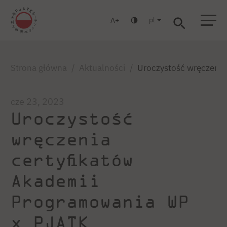
pl
A
Warszawa
Gdańsk
Liceum
Studia podyplomowe
Studia MBA
Zaloguj się
Strona główna
Aktualności
Uroczystość wręczeni
cze 23, 2023
Uroczystość
wręczenia
certyfikatów
Akademii
Programowania WP
x PJATK