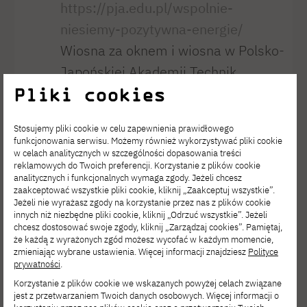
https://pja.edu.pl/wspolnie-
niesiemy-pozytywna-energie/
Wiosna za oknem i wiosna w Polsko-
Japońskiej Akademii Technik
Pliki cookies
Komputerowych! 23 marca na naszej
Uczelni odbyło się otwarcie
Stosujemy pliki cookie w celu zapewnienia prawidłowego
wyjątkowego muralu w obecności
funkcjonowania serwisu. Możemy również wykorzystywać pliki cookie
w celach analitycznych w szczególności dopasowania treści
Rektora Jerzego Pawła Nowackiego,
reklamowych do Twoich preferencji. Korzystanie z plików cookie
Pani Dziekan Ewy Sataleckiej
analitycznych i funkcjonalnych wymaga zgody. Jeżeli chcesz
zaakceptować wszystkie pliki cookie, kliknij „Zaakceptuj wszystkie”.
oraz pomysłodawców projektu:
Jeżeli nie wyrażasz zgody na korzystanie przez nas z plików cookie
innych niż niezbędne pliki cookie, kliknij „Odrzuć wszystkie”. Jeżeli
Prodziekana Piotra Nowińskiego
chcesz dostosować swoje zgody, kliknij „Zarządzaj cookies”. Pamiętaj,
i kuratorki dr Anny Eichler. To coś
że każdą z wyrażonych zgód możesz wycofać w każdym momencie,
zmieniając wybrane ustawienia. Więcej informacji znajdziesz
Polityce
więcej niż obraz. To opowieść
prywatności
.
stworzona przez studentki
Korzystanie z plików cookie we wskazanych powyżej celach związane
jest z przetwarzaniem Twoich danych osobowych. Więcej informacji o
i studentów — od wyboru miejsca,