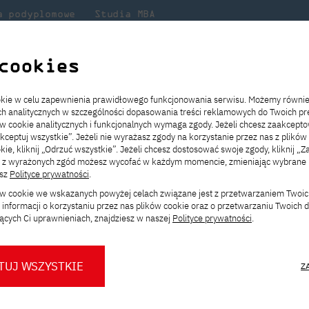
a podyplomowe
Studia MBA
Badania
Dla
Dl
lni
w PJATK
naukowe
studenta
pr
cookies
 GLITCH już 17 listopada w PJATK
ookie w celu zapewnienia prawidłowego funkcjonowania serwisu. Możemy równi
ach analitycznych w szczególności dopasowania treści reklamowych do Twoich pre
ie
ch
ickiego
Transfer z innej uczelni
Studia stacjonarne I st. PL
Wymiana z Japonią
JICA
Opłaty za studia
Studia stacjonarne I st. EN
Erasmus+
Wirtualna Polska
ów cookie analitycznych i funkcjonalnych wymaga zgody. Jeżeli chcesz zaakcepto
ia.
rz
,
Redukcja czesnego
Studia stacjonarne II st. PL
Uczelnie partnerskie
Orange Polska
Stypendia
Studia stacjonarne II st. EN
Dla studentów
akceptuj wszystkie”. Jeżeli nie wyrażasz zgody na korzystanie przez nas z plików
a
ektach,
ałaniami
kie, kliknij „Odrzuć wszystkie”. Jeżeli chcesz dostosować swoje zgody, kliknij „Z
Dni otwarte PJATK
Studia niestacjonarne I st. PL
Mobilność kadry
Wirtualny spacer po uczelni
Studia niestacjonarne II st. PL
Staże w Japonii
ą z wyrażonych zgód możesz wycofać w każdym momencie, zmieniając wybrane u
Kalendarium wydarzeń
Studia niestacjonarne blended
Kontakt
Rozkład roku akademickiego
Studia niestacjonarne blended
esz
Polityce prywatności
.
CH już 17 listopada 
rekrutacyjnych
learning * I st. PL
learning * I st. EN
ków cookie we wskazanych powyżej celach związane jest z przetwarzaniem Twoi
Konsultacje teczek SNM
Studia niestacjonarne blended
Kontakt
informacji o korzystaniu przez nas plików cookie oraz o przetwarzaniu Twoich
* Z wykorzystaniem metod i technik
learning * II st. PL
ących Ci uprawnieniach, znajdziesz w naszej
Polityce prywatności
.
kształcenia na odległość
stawę, performans i imprezę, czyli efekt
h na celu pracę ze specyficznie
TUJ WSZYSTKIE
Z
eniami w rozwijaniu istniejących lub
O nas
O Biurze Prasowym
Organy
Press pack
Dla nowych studentów
Spotkania tematyczne z PJATK
Komisje
Aktualności i komunikaty
Delegaci
Baza ekspertów PJATK