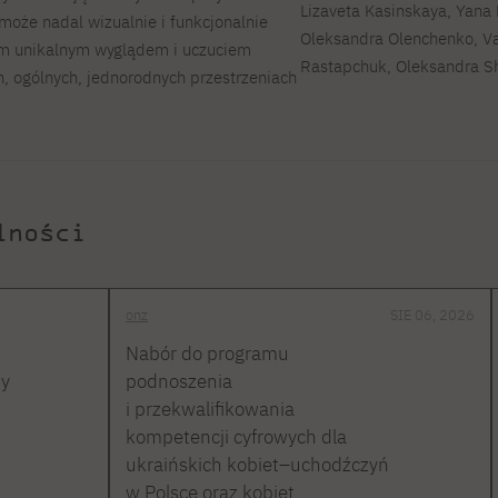
Lizaveta Kasinskaya, Yana 
 może nadal wizualnie i funkcjonalnie
Oleksandra Olenchenko, Va
nym unikalnym wyglądem i uczuciem
Rastapchuk, Oleksandra S
, ogólnych, jednorodnych przestrzeniach
lności
onz
SIE 06, 2026
Nabór do programu
ty
podnoszenia
i przekwalifikowania
kompetencji cyfrowych dla
ukraińskich kobiet–uchodźczyń
w Polsce oraz kobiet