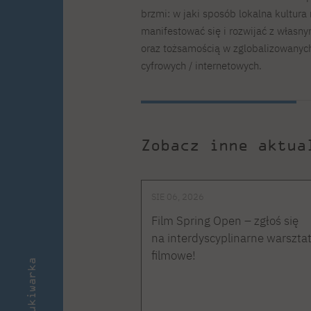
brzmi: w jaki sposób lokalna kultura
manifestować się i rozwijać z włas
oraz tożsamością w zglobalizowanych
cyfrowych / internetowych.
Zobacz inne aktua
SIE 06, 2026
Film Spring Open – zgłoś się
na interdyscyplinarne warszta
filmowe!
Wyszukiwarka