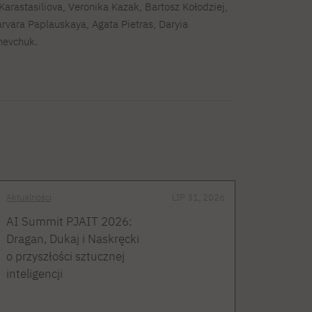
Karastasiliova, Veronika Kazak, Bartosz Kołodziej,
rvara Paplauskaya, Agata Pietras, Daryia
hevchuk.
Aktualności
LIP 31, 2026
AI Summit PJAIT 2026:
Dragan, Dukaj i Naskręcki
o przyszłości sztucznej
inteligencji