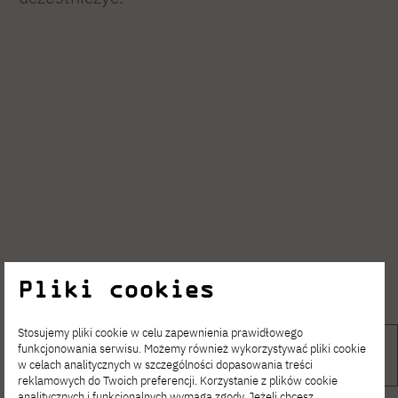
Pliki cookies
Stosujemy pliki cookie w celu zapewnienia prawidłowego
funkcjonowania serwisu. Możemy również wykorzystywać pliki cookie
w celach analitycznych w szczególności dopasowania treści
reklamowych do Twoich preferencji. Korzystanie z plików cookie
analitycznych i funkcjonalnych wymaga zgody. Jeżeli chcesz