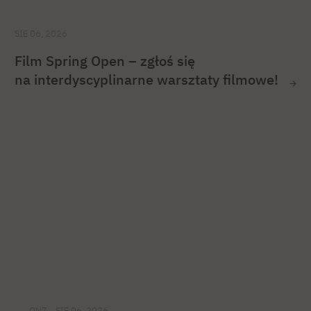
SIE 06, 2026
Film Spring Open – zgłoś się
na interdyscyplinarne warsztaty filmowe!
ONZ
SIE 06, 2026