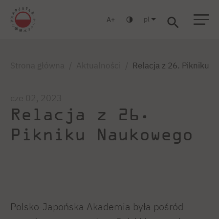
pl
A
Warszawa
Gdańsk
Liceum
Studia podyplomowe
Studia MBA
Zaloguj się
Strona główna
Aktualności
Relacja z 26. Pikniku
cze 02, 2023
Relacja z 26.
Pikniku Naukowego
Polsko-Japońska Akademia była pośród