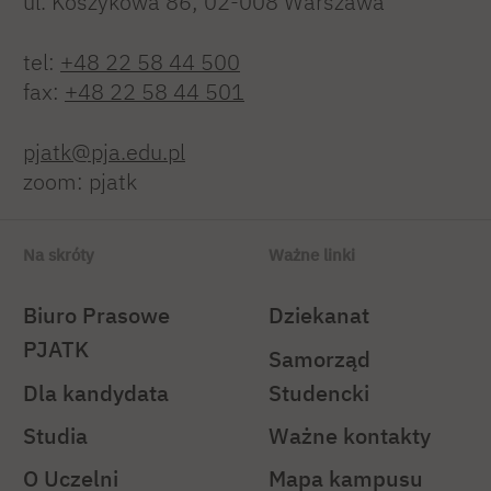
ul. Koszykowa 86; 02-008 Warszawa
tel:
+48 22 58 44 500
fax:
+48 22 58 44 501
pjatk@pja.edu.pl
zoom: pjatk
Na skróty
Ważne linki
Biuro Prasowe
Dziekanat
PJATK
Samorząd
Dla kandydata
Studencki
Studia
Ważne kontakty
O Uczelni
Mapa kampusu