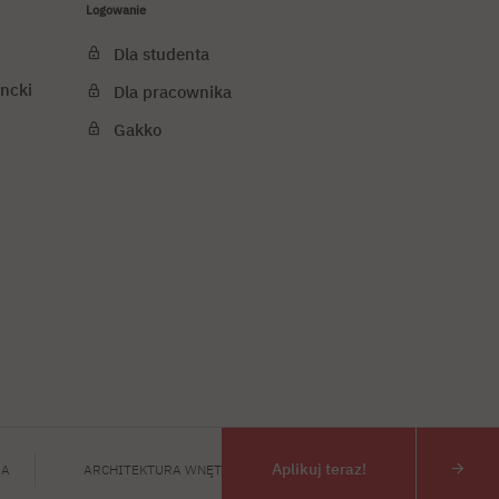
Logowanie
Dla studenta
ncki
Dla pracownika
Gakko
j cookies
PJATK 2026
Aplikuj teraz!
IA
ARCHITEKTURA WNĘTRZ, II STOPNIA
MBA FOR IT