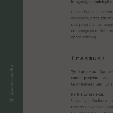
integrację metodologii 
Projekt będzie pioniere
wspieranej przez sztuczn
dostępność, umożliwiając
odpornego na dezinforma
epoce cyfrowej.
Erasmus+
Wyszukiwarka
Tytuł projektu:
Opracowan
Numer projektu:
2023-
Lider konsorcjum:
Scien
Partnerzy projektu:
Uniwersytet Wielkotyrnow
Otwarty Uniwersytet Cypr