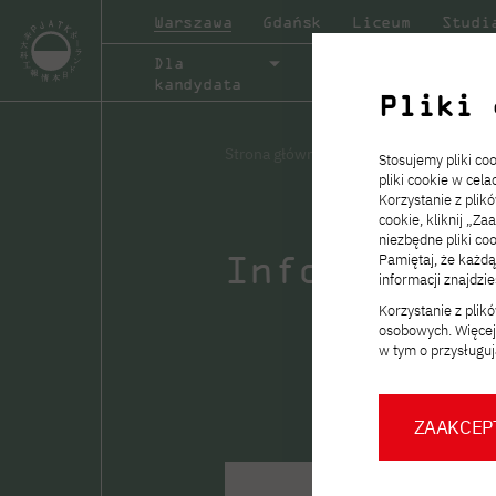
Warszawa
Gdańsk
Liceum
Studi
Dla
Studia
O ucze
kandydata
Pliki 
Informacje ogólne
Informacje ogólne
Informacje ogólne
Informacje ogólne
Strona główna
Badania naukowe
I
Stosujemy pliki c
pliki cookie w cel
Rekrutacja trwa!
Zakładka „Studia” przedstawia ofertę edukacyjną PJATK.
Zakładka „w PJATK” to miejsce, w którym pokazujemy życ
Zakładka „Współpraca” zawiera informacje o możliwościa
Nabór na
semestr zimowy
roku akadem
Korzystanie z plik
2026/2027 wystartował 8 kwietnia i potrwa do 30 wrześn
Sprawdź, jakie ścieżki kształcenia oferuje uczelnia i wybie
studenckie w PJATK od środka. Znajdziesz tu informacje o
współpracy z PJATK. Znajdziesz tu materiały dla partnerów
cookie, kliknij „Za
program dopasowany do Twoich zainteresowań i planów n
inicjatywach studentów, wydarzeniach na uczelni oraz proj
aktualne oferty oraz przydatne formularze związane z dzi
niezbędne pliki coo
przyszłość.
które tworzą naszą społeczność.
realizowanymi wspólnie z uczelnią.
Infotester4
Pamiętaj, że każd
Dowiedz się więcej
informacji znajdzi
Korzystanie z pli
Dowiedz się więcej
Dowiedz się więcej!
Dowiedz się więcej
osobowych. Więcej 
Aplikuj teraz!
w tym o przysługuj
Aplikuj teraz!
ZAAKCEP
Strona Biura Karier
Dokumentacja PJATK
Targi Pracy
Zostań ekspertem PJATK
Kurs Zero – roczny artystyczny
Kurs roczny językowy
Praktyki i staże
Informacja na ekrany PJATK
Stopka PJATK