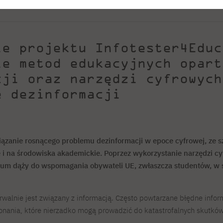
dla szkół ponadpodstawowych
nie
Analiza
Szkoła zimowa
prasowe
Działalność kulturalna
Monitor
Wybrane dyplomy SNM
Studia stacjonarne I st. PL
Efekty uczenia się
Studia stacjonarne I st. EN
Dlaczego warto
ki
Dziekanat
Studia stacjonarne II st. PL
Losy absolwentów
Studia niestacjonarne I st. PL
współpracować z PJATK?
Informator PJATK PL
Studia niestacjonarne II st. PL
Informator PJATK EN
ie projektu Infotester4Educ
Informator PJATK UA
FAQ
ie metod edukacyjnych opart
Podstawowe informacje
Interwencja kryzysowa
cji oraz narzędzi cyfrowych
Materiały pomocnicze
Kontakt
e dezinformacji
Studia stacjonarne I st. PL
Studia stacjonarne II st. PL
N
Studia niestacjonarne I st. PL
wiązanie rosnącego problemu dezinformacji w epoce cyfrowej, ze
 i na środowiska akademickie. Poprzez wykorzystanie narzędzi c
um dąży do wspomagania obywateli UE, zwłaszcza studentów, w 
e
erwalnie jest związany z informacją. Często powtarzane błędne info
onania, które nierzadko mogą prowadzić do katastrofalnych skutkó