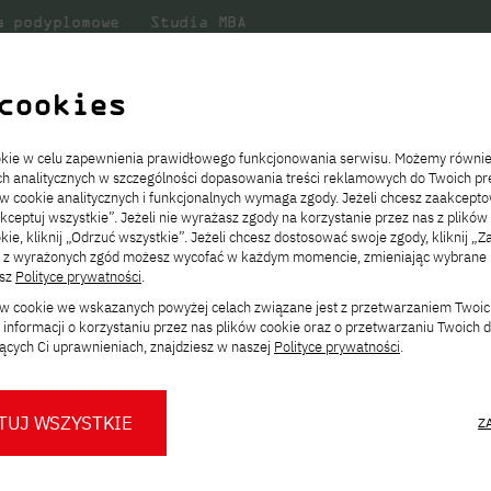
a podyplomowe
Studia MBA
Badania
Dla
Dl
lni
w PJATK
naukowe
studenta
pr
cookies
nfotester4Education
ookie w celu zapewnienia prawidłowego funkcjonowania serwisu. Możemy równi
ach analitycznych w szczególności dopasowania treści reklamowych do Twoich pre
ie
ch
ickiego
Transfer z innej uczelni
Studia stacjonarne I st. PL
Wymiana z Japonią
JICA
Opłaty za studia
Studia stacjonarne I st. EN
Erasmus+
Wirtualna Polska
ów cookie analitycznych i funkcjonalnych wymaga zgody. Jeżeli chcesz zaakcepto
ia.
rz
,
Redukcja czesnego
Studia stacjonarne II st. PL
Uczelnie partnerskie
Orange Polska
Stypendia
Studia stacjonarne II st. EN
Dla studentów
akceptuj wszystkie”. Jeżeli nie wyrażasz zgody na korzystanie przez nas z plików
a
ektach,
ałaniami
kie, kliknij „Odrzuć wszystkie”. Jeżeli chcesz dostosować swoje zgody, kliknij „Z
Dni otwarte PJATK
Studia niestacjonarne I st. PL
Mobilność kadry
Wirtualny spacer po uczelni
Studia niestacjonarne II st. PL
Staże w Japonii
Education
ą z wyrażonych zgód możesz wycofać w każdym momencie, zmieniając wybrane u
Kalendarium wydarzeń
Studia niestacjonarne blended
Kontakt
Rozkład roku akademickiego
Studia niestacjonarne blended
esz
Polityce prywatności
.
rekrutacyjnych
learning * I st. PL
learning * I st. EN
ków cookie we wskazanych powyżej celach związane jest z przetwarzaniem Twoi
Konsultacje teczek SNM
Studia niestacjonarne blended
Kontakt
informacji o korzystaniu przez nas plików cookie oraz o przetwarzaniu Twoich
* Z wykorzystaniem metod i technik
learning * II st. PL
ących Ci uprawnieniach, znajdziesz w naszej
Polityce prywatności
.
kształcenia na odległość
TUJ WSZYSTKIE
Z
O nas
O Biurze Prasowym
Organy
Press pack
Dla nowych studentów
Spotkania tematyczne z PJATK
Komisje
Aktualności i komunikaty
Delegaci
Baza ekspertów PJATK