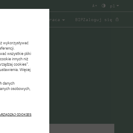
A
pl
a
Współpraca
BIP
Zaloguj się
acownika
eż wykorzystywać
ferencji.
Informatyka
Projekty ogólnorozwojowe
O nas
Kognitywistyka
Projekty badawcze
Zespół
wać wszystkie pliki
Bioinformatyka
Studia stacjonarne I st. PL
Kontakt
Współpraca i projekty
Grafika
Studia stacjonarne I st. EN
Wspólne wydarzenia
 cookie innych niż
arządzaj cookies”.
rozwojowe
Projektowanie graficzne
Studia niestacjonarne I st. PL
Architektura wnętrz
stawienia. Więcej
Zakres działań
Kontakt
i sztuka multimediów
Kultura Japonii
Zarządzanie informacją
ch danych
 danych osobowych,
ARZĄDZAJ COOKIES
Koła naukowe PJATK
Oferty pracy PJATK Warszawa
Koła naukowe PJATK Gdańsk
Oferty pracy PJATK Gdańsk
Oferty akademików
Legalizacja dokumentów
Warszawa
FAQ