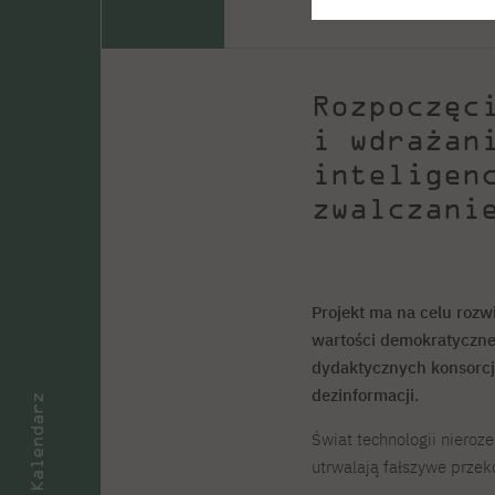
O projekcie
Rekrutacja
Szkole
Kurs przygotowawczy –
Kursy internetowe
Organizacja wydarzeń PJATK
Studia stacjonarne II st. PL
rysunek i malarstwo
Kurs maturalny z matematyki
Kurs maturalny z informaty
Rozpoczęc
i wdrażan
O drużynie
Dywizje
inteligen
Rekrutacja
Osiągnięcia
zwalczani
Konkursy
Galeria
Kontakt
Studia stacjonarne I st. EN
Studia stacjonarne II st. E
Projekt ma na celu roz
wartości demokratyczne
dydaktycznych konsorcj
O wydawnictwie
Dobre praktyki wydawnicz
dezinformacji.
Sklep online
Kontakt
Kalendarz
Świat technologii nieroz
utrwalają fałszywe przek