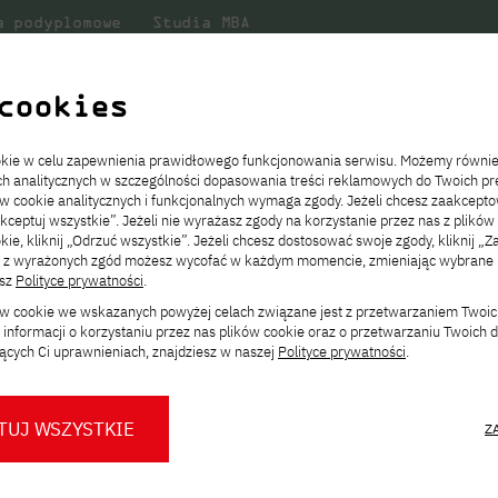
a podyplomowe
Studia MBA
Badania
Dla
Dl
lni
w PJATK
naukowe
studenta
pr
cookies
TER NAWA
ookie w celu zapewnienia prawidłowego funkcjonowania serwisu. Możemy równi
ach analitycznych w szczególności dopasowania treści reklamowych do Twoich pre
ie
ch
ickiego
Transfer z innej uczelni
Studia stacjonarne I st. PL
Wymiana z Japonią
JICA
Opłaty za studia
Studia stacjonarne I st. EN
Erasmus+
Wirtualna Polska
ów cookie analitycznych i funkcjonalnych wymaga zgody. Jeżeli chcesz zaakcepto
ia.
rz
,
Redukcja czesnego
Studia stacjonarne II st. PL
Uczelnie partnerskie
Orange Polska
Stypendia
Studia stacjonarne II st. EN
Dla studentów
akceptuj wszystkie”. Jeżeli nie wyrażasz zgody na korzystanie przez nas z plików
a
ektach,
ałaniami
kie, kliknij „Odrzuć wszystkie”. Jeżeli chcesz dostosować swoje zgody, kliknij „Z
Dni otwarte PJATK
Studia niestacjonarne I st. PL
Mobilność kadry
Wirtualny spacer po uczelni
Studia niestacjonarne II st. PL
Staże w Japonii
ą z wyrażonych zgód możesz wycofać w każdym momencie, zmieniając wybrane u
Kalendarium wydarzeń
Studia niestacjonarne blended
Kontakt
Rozkład roku akademickiego
Studia niestacjonarne blended
esz
Polityce prywatności
.
rekrutacyjnych
learning * I st. PL
learning * I st. EN
ków cookie we wskazanych powyżej celach związane jest z przetwarzaniem Twoi
Konsultacje teczek SNM
Studia niestacjonarne blended
Kontakt
informacji o korzystaniu przez nas plików cookie oraz o przetwarzaniu Twoich
* Z wykorzystaniem metod i technik
learning * II st. PL
ących Ci uprawnieniach, znajdziesz w naszej
Polityce prywatności
.
kształcenia na odległość
TUJ WSZYSTKIE
Z
O nas
O Biurze Prasowym
Organy
Press pack
Dla nowych studentów
Spotkania tematyczne z PJATK
Komisje
Aktualności i komunikaty
Delegaci
Baza ekspertów PJATK