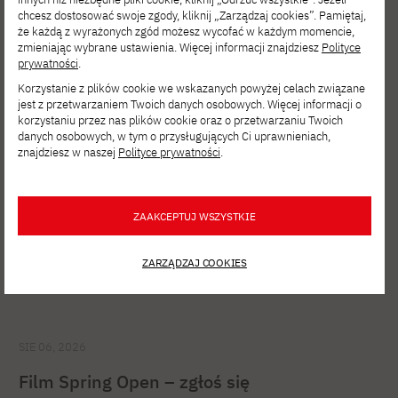
chcesz dostosować swoje zgody, kliknij „Zarządzaj cookies”. Pamiętaj,
Zobacz inne
że każdą z wyrażonych zgód możesz wycofać w każdym momencie,
zmieniając wybrane ustawienia. Więcej informacji znajdziesz
Polityce
aktualności
prywatności
.
Korzystanie z plików cookie we wskazanych powyżej celach związane
jest z przetwarzaniem Twoich danych osobowych. Więcej informacji o
korzystaniu przez nas plików cookie oraz o przetwarzaniu Twoich
danych osobowych, w tym o przysługujących Ci uprawnieniach,
znajdziesz w naszej
Polityce prywatności
.
ZAAKCEPTUJ WSZYSTKIE
ZARZĄDZAJ COOKIES
SIE 06, 2026
Film Spring Open – zgłoś się