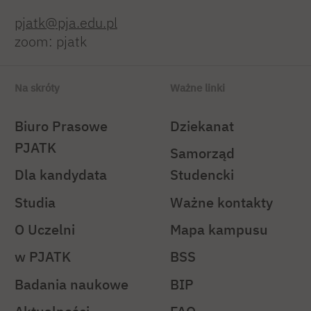
pjatk@pja.edu.pl
zoom: pjatk
Na skróty
Ważne linki
Biuro Prasowe
Dziekanat
PJATK
Samorząd
Dla kandydata
Studencki
Studia
Ważne kontakty
O Uczelni
Mapa kampusu
w PJATK
BSS
Badania naukowe
BIP