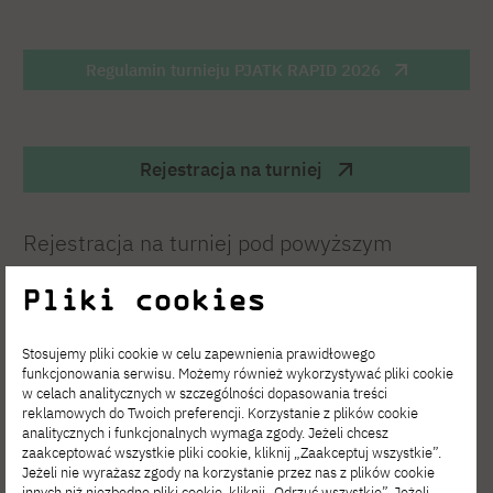
Regulamin turnieju PJATK RAPID 2026
Rejestracja na turniej
Rejestracja na turniej pod powyższym
adresem. Wpisowe wynosi 20 zł i w całości
Pliki cookies
przeznaczone jest na pulę nagród. Liczba
miejsc jest ograniczona.
Stosujemy pliki cookie w celu zapewnienia prawidłowego
funkcjonowania serwisu. Możemy również wykorzystywać pliki cookie
w celach analitycznych w szczególności dopasowania treści
reklamowych do Twoich preferencji. Korzystanie z plików cookie
analitycznych i funkcjonalnych wymaga zgody. Jeżeli chcesz
zaakceptować wszystkie pliki cookie, kliknij „Zaakceptuj wszystkie”.
Jeżeli nie wyrażasz zgody na korzystanie przez nas z plików cookie
innych niż niezbędne pliki cookie, kliknij „Odrzuć wszystkie”. Jeżeli