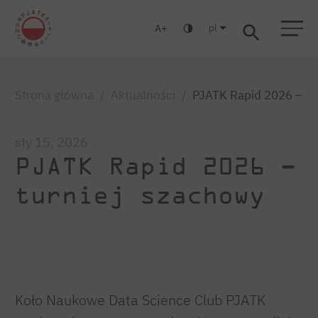
pl
A
Warszawa
Gdańsk
Liceum
Studia podyplomowe
Studia MBA
Zaloguj się
Strona główna
Aktualności
PJATK Rapid 2026 – tu
sty 15, 2026
PJATK Rapid 2026 –
turniej szachowy
Koło Naukowe Data Science Club PJATK