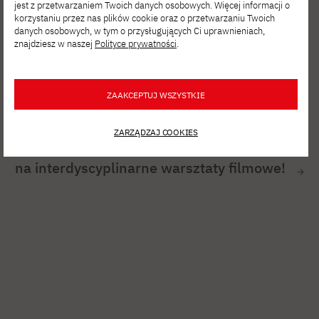
jest z przetwarzaniem Twoich danych osobowych. Więcej informacji o
korzystaniu przez nas plików cookie oraz o przetwarzaniu Twoich
danych osobowych, w tym o przysługujących Ci uprawnieniach,
znajdziesz w naszej
Polityce prywatności
.
ZAAKCEPTUJ WSZYSTKIE
SIE 06, 2026
ZARZĄDZAJ COOKIES
Film Spring Open – zgłoś się
na interdyscyplinarne warsztaty filmowe!