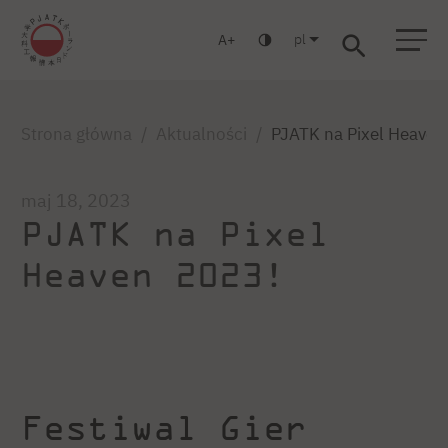
pl
A
Warszawa
Gdańsk
Liceum
Studia podyplomowe
Studia MBA
Zaloguj się
Strona główna
Aktualności
PJATK na Pixel Heaven
maj 18, 2023
PJATK na Pixel
Heaven 2023!
Festiwal Gier