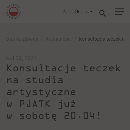
pl
A
Warszawa
Gdańsk
Liceum
Studia podyplomowe
Studia MBA
Zaloguj się
Strona główna
Aktualności
Konsultacje teczek na 
kwi 09, 2024
Konsultacje teczek
na studia
artystyczne
w PJATK już
w sobotę 20.04!