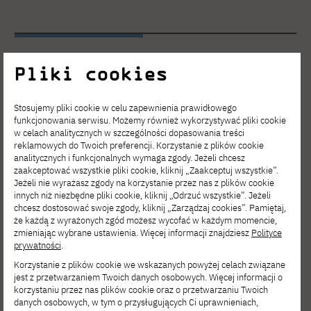
Pliki cookies
Architektura wnętrz
Stosujemy pliki cookie w celu zapewnienia prawidłowego
(studia w języku polskim)
funkcjonowania serwisu. Możemy również wykorzystywać pliki cookie
w celach analitycznych w szczególności dopasowania treści
reklamowych do Twoich preferencji. Korzystanie z plików cookie
analitycznych i funkcjonalnych wymaga zgody. Jeżeli chcesz
zaakceptować wszystkie pliki cookie, kliknij „Zaakceptuj wszystkie”.
malarstwo
Jeżeli nie wyrażasz zgody na korzystanie przez nas z plików cookie
innych niż niezbędne pliki cookie, kliknij „Odrzuć wszystkie”. Jeżeli
chcesz dostosować swoje zgody, kliknij „Zarządzaj cookies”. Pamiętaj,
minimum 10 sztuk, format 50x70cm lub
że każdą z wyrażonych zgód możesz wycofać w każdym momencie,
zmieniając wybrane ustawienia. Więcej informacji znajdziesz
Polityce
70x100cm
prywatności
.
Korzystanie z plików cookie we wskazanych powyżej celach związane
Prace z malarstwa prezentowane w teczce
jest z przetwarzaniem Twoich danych osobowych. Więcej informacji o
korzystaniu przez nas plików cookie oraz o przetwarzaniu Twoich
powinny być wykonane z natury i obejmować:
danych osobowych, w tym o przysługujących Ci uprawnieniach,