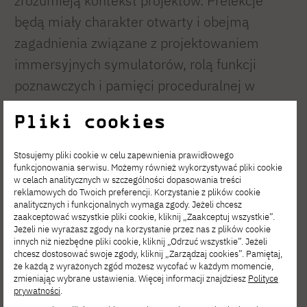
zrozumieją kontekst projektów. Prelekcje
będą miały charakter otwarty i obejmą
zagadnienia związane z projektowaniem
immersyjnych symulatorów, rolą funkcji
poznawczych i pamięci proceduralnej w
procesie prowadzenia pojazdów, a także
Pliki cookies
wyzwaniami stojącymi przed projektowaniem
bezpiecznych samochodów elektrycznych.
Stosujemy pliki cookie w celu zapewnienia prawidłowego
funkcjonowania serwisu. Możemy również wykorzystywać pliki cookie
w celach analitycznych w szczególności dopasowania treści
Harmonogram wraz z listą prelegentów
reklamowych do Twoich preferencji. Korzystanie z plików cookie
znajduje się tutaj:
analitycznych i funkcjonalnych wymaga zgody. Jeżeli chcesz
zaakceptować wszystkie pliki cookie, kliknij „Zaakceptuj wszystkie”.
Jeżeli nie wyrażasz zgody na korzystanie przez nas z plików cookie
innych niż niezbędne pliki cookie, kliknij „Odrzuć wszystkie”. Jeżeli
Harmonogram
chcesz dostosować swoje zgody, kliknij „Zarządzaj cookies”. Pamiętaj,
że każdą z wyrażonych zgód możesz wycofać w każdym momencie,
zmieniając wybrane ustawienia. Więcej informacji znajdziesz
Polityce
prywatności
.