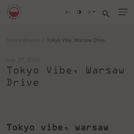
pl
A
Warszawa
Gdańsk
Liceum
Studia podyplomowe
Studia MBA
Zaloguj się
Strona główna
Tokyo Vibe, Warsaw Drive
mar 27, 2026
Tokyo Vibe, Warsaw
Drive
Tokyo vibe, warsaw