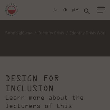
pl
A
Warszawa
Gdańsk
Liceum
Studia podyplomowe
Studia MBA
Zaloguj się
Strona główna
Identity Crisis
Identity Crisis Work
DESIGN FOR
INCLUSION
Learn more about the
lecturers of this