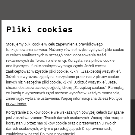
Pliki cookies
Stosujemy pliki cookie w celu zapewnienia prawidłowego
funkcjonowania serwisu. Możemy również wykorzystywać pliki cookie
w celach analitycznych w szczególności dopasowania treści
reklamowych do Twoich preferencji. Korzystanie z plików cookie
analitycznych i funkcjonalnych wymaga zgody. Jeżeli chcesz
zaakceptować wszystkie pliki cookie, kliknij „Zaakceptuj wszystkie”.
Jeżeli nie wyrażasz zgody na korzystanie przez nas z plików cookie
innych niż niezbędne pliki cookie, kliknij „Odrzuć wszystkie”. Jeżeli
chcesz dostosować swoje zgody, kliknij „Zarządzaj cookies”. Pamiętaj,
że każdą z wyrażonych zgód możesz wycofać w każdym momencie,
zmieniając wybrane ustawienia. Więcej informacji znajdziesz
Polityce
prywatności
.
Korzystanie z plików cookie we wskazanych powyżej celach związane
Interested in
jest z przetwarzaniem Twoich danych osobowych. Więcej informacji o
korzystaniu przez nas plików cookie oraz o przetwarzaniu Twoich
collaboration with
danych osobowych, w tym o przysługujących Ci uprawnieniach,
znajdziesz w naszej
Polityce prywatności
.