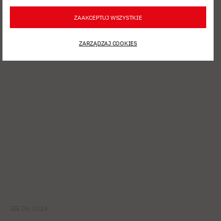
ZAAKCEPTUJ WSZYSTKIE
Zobacz inne
ZARZĄDZAJ COOKIES
aktualności
SIE 06, 2026