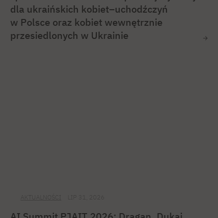
dla ukraińskich kobiet–uchodźczyń
w Polsce oraz kobiet wewnętrznie
przesiedlonych w Ukrainie
AKTUALNOŚCI
LIP 31, 2026
AI Summit PJAIT 2026: Dragan, Dukaj