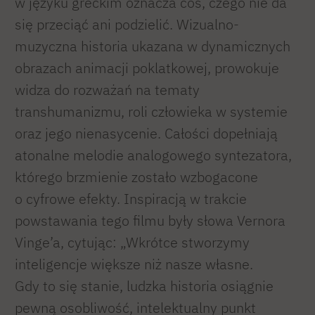
w języku greckim oznacza coś, czego nie da
się przeciąć ani podzielić. Wizualno-
muzyczna historia ukazana w dynamicznych
obrazach animacji poklatkowej, prowokuje
widza do rozważań na tematy
transhumanizmu, roli człowieka w systemie
oraz jego nienasycenie. Całości dopełniają
atonalne melodie analogowego syntezatora,
którego brzmienie zostało wzbogacone
o cyfrowe efekty. Inspiracją w trakcie
powstawania tego filmu były słowa Vernora
Vinge’a, cytując: „Wkrótce stworzymy
inteligencje większe niż nasze własne.
Gdy to się stanie, ludzka historia osiągnie
pewną osobliwość, intelektualny punkt