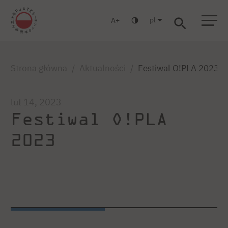
pl
A
Warszawa
Gdańsk
Liceum
Studia podyplomowe
Studia MBA
Zaloguj się
Strona główna
Aktualności
Festiwal O!PLA 2023
lut 14, 2023
Festiwal O!PLA
2023