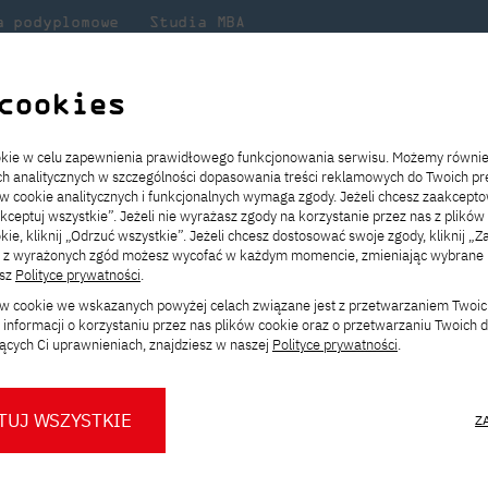
a podyplomowe
Studia MBA
Badania
Dla
Dl
lni
w PJATK
naukowe
studenta
pr
cookies
naszych studentów na wystawie w Indonezji
ookie w celu zapewnienia prawidłowego funkcjonowania serwisu. Możemy równi
ach analitycznych w szczególności dopasowania treści reklamowych do Twoich pre
ie
ch
ickiego
Transfer z innej uczelni
Studia stacjonarne I st. PL
Wymiana z Japonią
JICA
Opłaty za studia
Studia stacjonarne I st. EN
Erasmus+
Wirtualna Polska
ów cookie analitycznych i funkcjonalnych wymaga zgody. Jeżeli chcesz zaakcepto
ia.
rz
,
Redukcja czesnego
Studia stacjonarne II st. PL
Uczelnie partnerskie
Orange Polska
Stypendia
Studia stacjonarne II st. EN
Dla studentów
akceptuj wszystkie”. Jeżeli nie wyrażasz zgody na korzystanie przez nas z plików
a
ektach,
ałaniami
kie, kliknij „Odrzuć wszystkie”. Jeżeli chcesz dostosować swoje zgody, kliknij „Z
Dni otwarte PJATK
Studia niestacjonarne I st. PL
Mobilność kadry
Wirtualny spacer po uczelni
Studia niestacjonarne II st. PL
Staże w Japonii
ą z wyrażonych zgód możesz wycofać w każdym momencie, zmieniając wybrane u
Kalendarium wydarzeń
Studia niestacjonarne blended
Kontakt
Rozkład roku akademickiego
Studia niestacjonarne blended
esz
Polityce prywatności
.
ch studentów na wyst
rekrutacyjnych
learning * I st. PL
learning * I st. EN
ków cookie we wskazanych powyżej celach związane jest z przetwarzaniem Twoi
Konsultacje teczek SNM
Studia niestacjonarne blended
Kontakt
informacji o korzystaniu przez nas plików cookie oraz o przetwarzaniu Twoich
* Z wykorzystaniem metod i technik
learning * II st. PL
ących Ci uprawnieniach, znajdziesz w naszej
Polityce prywatności
.
kształcenia na odległość
TUJ WSZYSTKIE
Z
O nas
O Biurze Prasowym
Organy
Press pack
studentów na wystawie w In
Dla nowych studentów
Spotkania tematyczne z PJATK
Komisje
Aktualności i komunikaty
Delegaci
Baza ekspertów PJATK