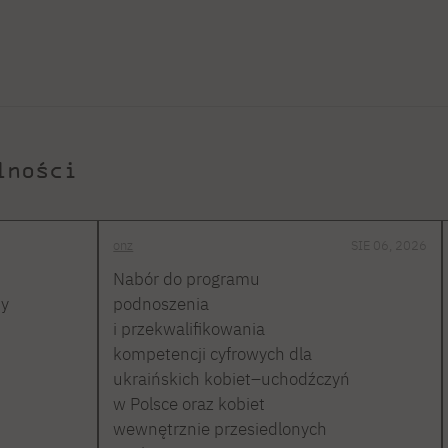
lności
onz
SIE 06, 2026
Nabór do programu
ty
podnoszenia
i przekwalifikowania
kompetencji cyfrowych dla
ukraińskich kobiet–uchodźczyń
w Polsce oraz kobiet
wewnętrznie przesiedlonych