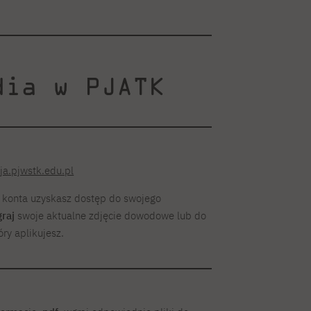
dia w PJATK
ja.pjwstk.edu.pl
u konta uzyskasz dostęp do swojego
raj
swoje aktualne zdjęcie dowodowe lub do
óry aplikujesz.