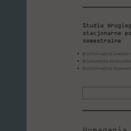
Studia drugie
stacjonarne p
semestralne
Bioinformatyka kwasów 
Bioinforatyka strukturaln
Bioinformatyka stosowana
Wymagania