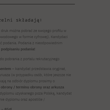
zelni składają:
 druk można pobrać ze swojego profilu w
dowodowego w formie cyfrowej). Kandydaci
rać podania. Podania z nieodpowiednim
o podpisaniu podania!
do pobrania z portalu rekrutacyjnego
mentem
– kandydat przedstawia oryginał,
riusza (w przypadku osób, które jeszcze nie
kają na odbiór dyplomu prosimy o
 obrony / terminu obrony oraz arkusza
 dyplomu uzyskanego poza Polską, kandydat
ie dyplomu oraz apostille /
 – 85zł