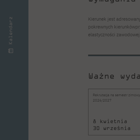
Kierunek jest adresowan
Kalendarz
pokrewnych kierunkówprzy
elastyczności zawodowej
Ważne wyd
Rekrutacja na semestr zimow
2026/2027
8 kwietnia
30 września