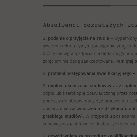
Absolwenci pozostałych uc
1.
podanie o przyjęcie na studia
– wypełniony
systemie rekrutacyjnym (po wgraniu zdjęcia 
którzy nie wgrają zdjęcia nie będą mogli pob
zdjęciem nie będą zaakceptowane.
Pamiętaj 
2.
protokół postępowania kwalifikacyjnego
– 
3.
dyplom ukończenia studiów wraz z suple
odpis lub kserokopię poświadczoną przez nota
podeszły do obrony pracy dyplomowej lub cze
dostarczenie
zaświadczenia z dziekanatu dot.
przebiegu studiów
). W przypadku posiadania
zobowiązany jest również dostarczyć tłumaczen
4.
dowód wpłaty za procedurę kwalifikacyjną