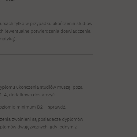
 kursach tylko w przypadku ukończenia studiów
ych (ewentualne potwierdzenia doświadczenia
rmatyką).
 dyplomu ukończenia studiów muszą, poza
-4, dodatkowo dostarczyć:
oziomie minimum B2 –
sprawdź
.
zenia zwolnieni są posiadacze dyplomów
dyplomów dwujęzycznych, gdy jednym z