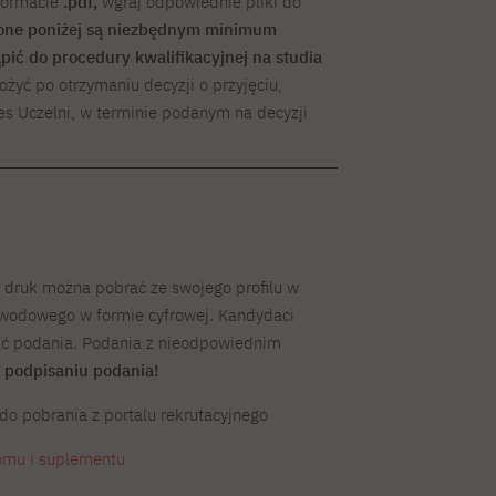
formacie
.pdf,
wgraj odpowiednie pliki do
ne poniżej są niezbędnym minimum
ić do procedury kwalifikacyjnej na studia
żyć po otrzymaniu decyzji o przyjęciu,
res Uczelni, w terminie podanym na decyzji
:
 druk można pobrać ze swojego profilu w
owodowego w formie cyfrowej. Kandydaci
rać podania. Podania z nieodpowiednim
o podpisaniu podania!
do pobrania z portalu rekrutacyjnego
omu i suplementu