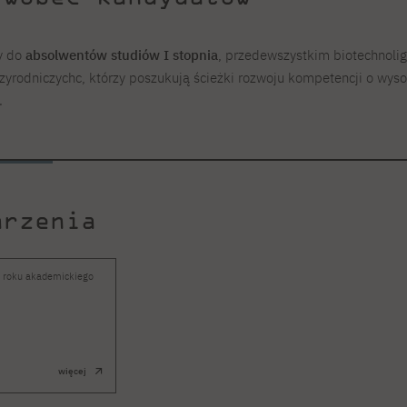
y do
absolwentów studiów I stopnia
, przedewszystkim biotechnoligi
rodniczychc, którzy poszukują ścieżki rozwoju kompetencji o wysok
.
arzenia
y roku akademickiego
więcej