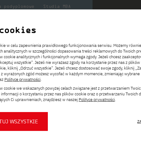
a podyplomowe
Studia MBA
Badania
Dla
Dl
lni
w PJATK
naukowe
studenta
pr
cookies
yka
ookie w celu zapewnienia prawidłowego funkcjonowania serwisu. Możemy równi
cjonarne, polskojęzyczne
ach analitycznych w szczególności dopasowania treści reklamowych do Twoich pre
ie
ch
ickiego
Transfer z innej uczelni
Studia stacjonarne I st. PL
Wymiana z Japonią
JICA
Opłaty za studia
Studia stacjonarne I st. EN
Erasmus+
Wirtualna Polska
ów cookie analitycznych i funkcjonalnych wymaga zgody. Jeżeli chcesz zaakcepto
ia.
rz
,
Redukcja czesnego
Studia stacjonarne II st. PL
Uczelnie partnerskie
Orange Polska
Stypendia
Studia stacjonarne II st. EN
Dla studentów
akceptuj wszystkie”. Jeżeli nie wyrażasz zgody na korzystanie przez nas z plików
a
ektach,
ałaniami
kie, kliknij „Odrzuć wszystkie”. Jeżeli chcesz dostosować swoje zgody, kliknij „Z
Dni otwarte PJATK
Studia niestacjonarne I st. PL
Mobilność kadry
Wirtualny spacer po uczelni
Studia niestacjonarne II st. PL
Staże w Japonii
ą z wyrażonych zgód możesz wycofać w każdym momencie, zmieniając wybrane u
Kalendarium wydarzeń
Studia niestacjonarne blended
Kontakt
Rozkład roku akademickiego
Studia niestacjonarne blended
esz
Polityce prywatności
.
rekrutacyjnych
learning * I st. PL
learning * I st. EN
yka
Zmień
ków cookie we wskazanych powyżej celach związane jest z przetwarzaniem Twoi
Konsultacje teczek SNM
Studia niestacjonarne blended
Kontakt
ścieżkę studiów:
informacji o korzystaniu przez nas plików cookie oraz o przetwarzaniu Twoich
* Z wykorzystaniem metod i technik
learning * II st. PL
ących Ci uprawnieniach, znajdziesz w naszej
Polityce prywatności
.
kształcenia na odległość
a, stacjonarne, polskojęzyczne
TUJ WSZYSTKIE
Z
kierunek studiów magisterskich łączący m.in.
O nas
O Biurze Prasowym
Organy
Press pack
nauki o życiu. Program obejmuje trzy
Dla nowych studentów
Spotkania tematyczne z PJATK
Komisje
Aktualności i komunikaty
Delegaci
Baza ekspertów PJATK
nukleinowych, bioinformatykę strukturalną i