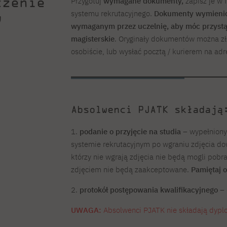
czenie
Przygotuj
wymagane dokumenty,
zapisz je w 
systemu rekrutacyjnego.
Dokumenty wymienio
w
wymaganym przez uczelnię, aby móc przystąp
magisterskie
. Oryginały dokumentów można zło
osobiście, lub wysłać pocztą / kurierem na ad
Absolwenci PJATK składają
1.
podanie o przyjęcie na studia
– wypełniony
systemie rekrutacyjnym po wgraniu zdjęcia d
którzy nie wgrają zdjęcia nie będą mogli pob
zdjęciem nie będą zaakceptowane.
Pamiętaj 
2.
protokół postępowania kwalifikacyjnego
– 
UWAGA:
Absolwenci PJATK nie składają dypl