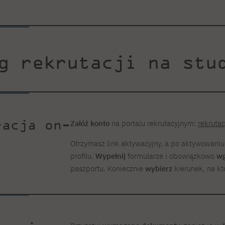
g rekrutacji na stu
racja on-
Załóż konto
na portalu rekrutacyjnym:
rekrutac
Otrzymasz link aktywacyjny, a po aktywowani
profilu.
Wypełnij
formularze i obowiązkowo
wg
paszportu. Koniecznie
wybierz
kierunek, na kt