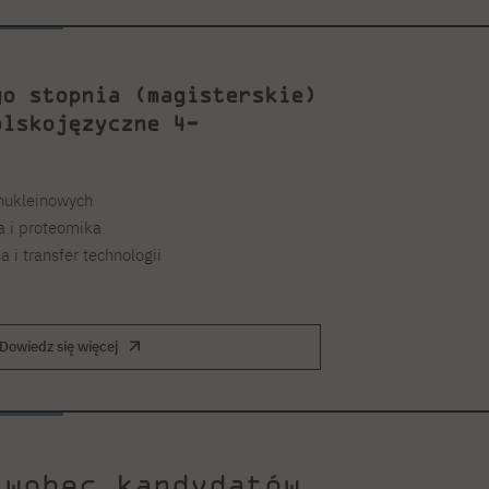
go stopnia (magisterskie)
olskojęzyczne 4-
nukleinowych
a i proteomika
 i transfer technologii
Dowiedz się więcej
 wobec kandydatów