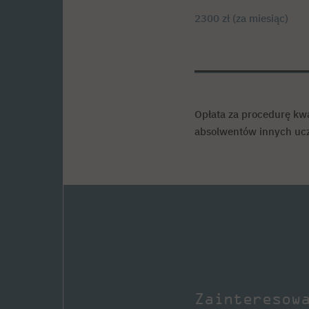
2300 zł (za miesiąc)
Opłata za procedurę kwal
absolwentów innych ucz
Zainteresow