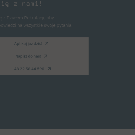
się z nami!
ę z Działem Rekrutacji, aby
owiedzi na wszystkie swoje pytania.
Aplikuj już dziś!
Napisz do nas!
+48 22 58 44 590