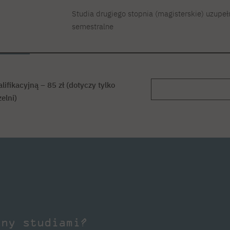
Studia drugiego stopnia (magisterskie) uzupeł
semestralne
ifikacyjną – 85 zł (dotyczy tylko
elni)
any studiami?