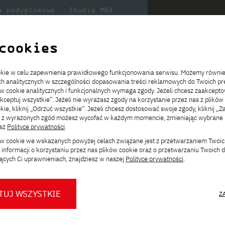
a podyplomowe
Studia MBA
Badania
Dla
Dl
lni
w PJATK
naukowe
studenta
pr
cookies
yka
ookie w celu zapewnienia prawidłowego funkcjonowania serwisu. Możemy równi
cjonarne, polskojęzyczne
ach analitycznych w szczególności dopasowania treści reklamowych do Twoich pre
ie
ch
ickiego
Transfer z innej uczelni
Studia stacjonarne I st. PL
Wymiana z Japonią
JICA
Opłaty za studia
Studia stacjonarne I st. EN
Erasmus+
Wirtualna Polska
ów cookie analitycznych i funkcjonalnych wymaga zgody. Jeżeli chcesz zaakcepto
ia.
rz
,
Redukcja czesnego
Studia stacjonarne II st. PL
Uczelnie partnerskie
Orange Polska
Stypendia
Studia stacjonarne II st. EN
Dla studentów
akceptuj wszystkie”. Jeżeli nie wyrażasz zgody na korzystanie przez nas z plików
a
ektach,
ałaniami
kie, kliknij „Odrzuć wszystkie”. Jeżeli chcesz dostosować swoje zgody, kliknij „Z
Dni otwarte PJATK
Studia niestacjonarne I st. PL
Mobilność kadry
Wirtualny spacer po uczelni
Studia niestacjonarne II st. PL
Staże w Japonii
ą z wyrażonych zgód możesz wycofać w każdym momencie, zmieniając wybrane u
Kalendarium wydarzeń
Studia niestacjonarne blended
Kontakt
Rozkład roku akademickiego
Studia niestacjonarne blended
esz
Polityce prywatności
.
rekrutacyjnych
learning * I st. PL
learning * I st. EN
yka
Zmień
ków cookie we wskazanych powyżej celach związane jest z przetwarzaniem Twoi
Konsultacje teczek SNM
Studia niestacjonarne blended
Kontakt
ścieżkę studiów:
informacji o korzystaniu przez nas plików cookie oraz o przetwarzaniu Twoich
* Z wykorzystaniem metod i technik
learning * II st. PL
ących Ci uprawnieniach, znajdziesz w naszej
Polityce prywatności
.
kształcenia na odległość
a, stacjonarne, polskojęzyczne
TUJ WSZYSTKIE
Z
kierunek studiów magisterskich łączący m.in.
O nas
O Biurze Prasowym
Organy
Press pack
nauki o życiu. Program obejmuje trzy
Dla nowych studentów
Spotkania tematyczne z PJATK
Komisje
Aktualności i komunikaty
Delegaci
Baza ekspertów PJATK
nukleinowych, bioinformatykę strukturalną i